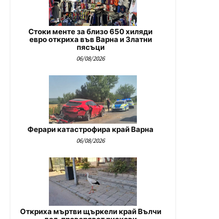
Стоки менте за близо 650 хиляди
евро откриха във Варна и Златни
пясъци
06/08/2026
Ферари катастрофира край Варна
06/08/2026
Откриха мъртви щъркели край Вълчи