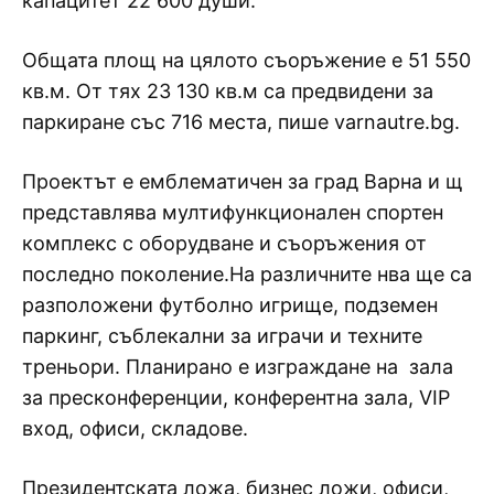
капацитет 22 600 души.
Общата площ на цялото съоръжение е 51 550
кв.м. От тях 23 130 кв.м са предвидени за
паркиране със 716 места, пише varnautre.bg.
Проектът е емблематичен за град Варна и щ
представлява мултифункционален спортен
комплекс с оборудване и съоръжения от
последно поколение.На различните нва ще са
разположени футболно игрище, подземен
паркинг, съблекални за играчи и техните
треньори. Планирано е изграждане на зала
за пресконференции, конферентна зала, VIP
вход, офиси, складове.
Президентската ложа, бизнес ложи, офиси,