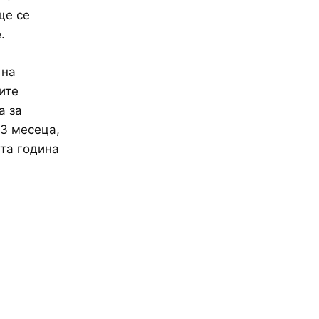
ще се
.
 на
ите
а за
 3 месеца,
ата година
.