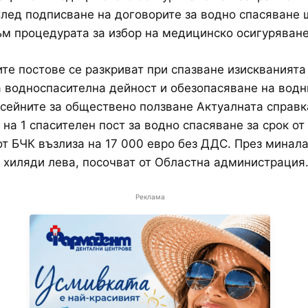
лед подписване на договорите за водно спасяване 
м процедурата за избор на медицинско осигуряване
те постове се разкриват при спазване изискванията
 водноспасителна дейност и обезопасяване на водн
сейните за обществено ползване Актуалната справк
 на 1 спасителен пост за водно спасяване за срок от
от БЧК възлиза на 17 000 евро без ДДС. През минал
 хиляди лева, посочват от Областна администрация
Реклама