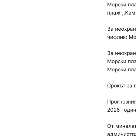
Морски пла
плаж ,,Камч
За неохра
чифлик: Мо
За неохран
Морски пла
Морски пла
Срокът за 
Прогнозния
2026 годин
От миналат
администра