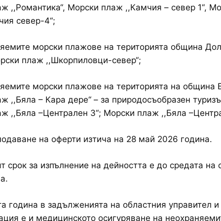
ж ,,Романтика‘‘, Морски плаж ,,Камчия – север 1‘‘, М
ия север-4‘‘;
няемите морски плажове на територията община До
рски плаж ,,Шкорпиловци-север‘‘;
яемите морски плажове на територията на община 
ж ,,Бяла – Кара дере‘‘ – за природосъобразен туризъ
ж ,,Бяла –Централен 3‘‘; Морски плаж ,,Бяла –Централ
подаване на оферти изтича на 28 май 2026 година.
т срок за изпълнение на дейността е до средата на
а.
а година в задълженията на областния управител и
ция е и медицинското осигуряване на неохраняеми