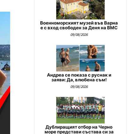
Военноморският музей във Варна
е с вход свободен за Деня на ВМС
09/08/2026
Андреа се показа с руснак и
заяви: Да, влюбена съм!
09/08/2026
Дублиращият отбор на Черно
море представи състава си за