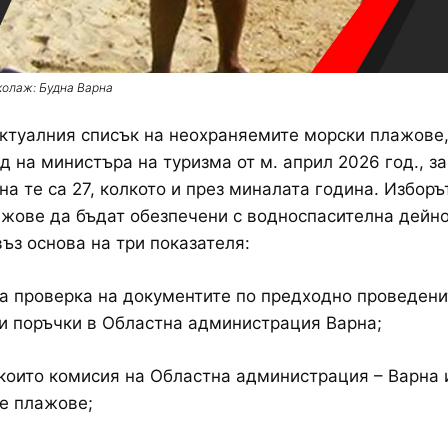
колаж: Будна Варна
ктуалния списък на неохраняемите морски плажове,
д на министъра на туризма от м. април 2026 год., з
на те са 27, колкото и през миналата година. Изборъ
жове да бъдат обезпечени с водноспасителна дейно
ъз основа на три показателя:
а проверка на документите по предходно проведени
и поръчки в Областна администрация Варна;
 които комисия на Областна администрация – Варна
е плажове;