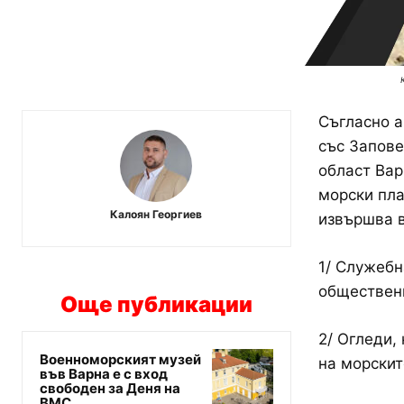
Съгласно а
със Запове
област Вар
морски пла
Калоян Георгиев
извършва в
1/ Служебн
обществен
Още публикации
2/ Огледи,
Военноморският музей
на морскит
във Варна е с вход
свободен за Деня на
ВМС