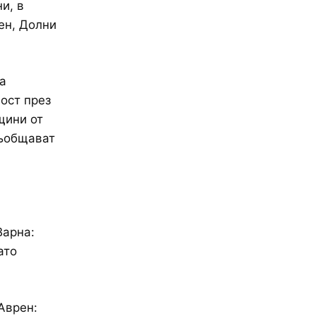
и, в
ен, Долни
а
ост през
щини от
съобщават
Варна:
ато
Аврен: