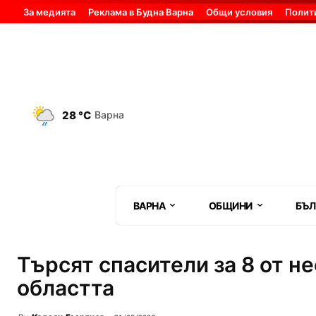
За медията
Реклама в Будна Варна
Общи условия
Полит
28 °C
Варна
ВАРНА
ОБЩИНИ
БЪЛ
Търсят спасители за 8 от н
областта