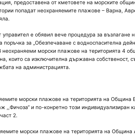
ция, предоставена от кметовете на морските общин
тории попадат неохраняемите плажове – Варна, Авр
яла.
 управител е обявил вече процедура за възлагане н
 поръчка за „Обезпечаване с водноспасителна дейн
 8 неохраняеми морски плажове на територията 4 об
на, които са изключителна държавна собственост, 
жбата на администрацията.
яемите морски плажове на територията на Община 
ж ,,Фичоза‘‘ и по-конретно този индивидуализиран к
 част 2.
яемите морски плажове на територията на Община 