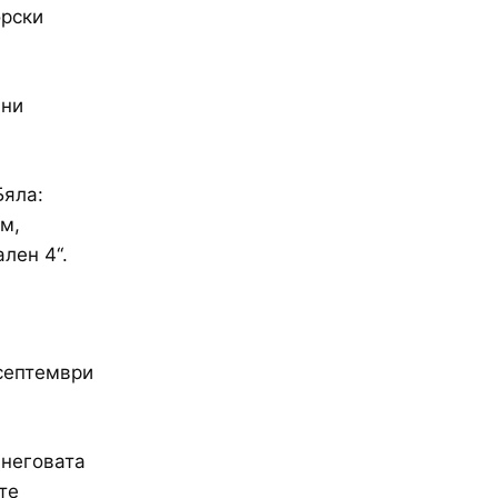
орски
лни
Бяла:
м,
ен 4‘‘.
 септември
 неговата
те