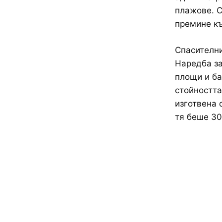
плажове. С
премине къ
Спасителни
Наредба за
площи и ба
стойността
изготвена 
тя беше 30