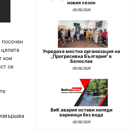
новия сезон
09/08/2026
 посочен
а цялата
Учредиха местна организация на
„Прогресивна България“ в
т кои
Белослав
ст се
09/08/2026
те
ВиК авария остави хиляди
варненци без вода
 извършва
09/08/2026