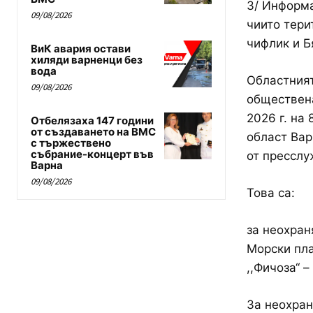
3/ Информа
09/08/2026
чиито тери
чифлик и Б
ВиК авария остави
хиляди варненци без
вода
Областният
09/08/2026
обществена
2026 г. на
Отбелязаха 147 години
от създаването на ВМС
област Вар
с тържествено
събрание-концерт във
от пресслу
Варна
09/08/2026
Това са:
за неохран
Морски пла
,,Фичоза‘‘ –
За неохран