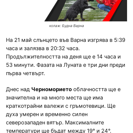
колаж: Будна Варна
На 21 май слънцето във Варна изгрява в 5:39
часа и залязва в 20:32 часа.
Продължителността на деня ще е 14 часа и
53 минути. Фазата на Луната е три дни преди
първа четвърт.
Днес над
Черноморието
облачността ще е
значителна и на много места ще има
краткотрайни валежи с гръмотевици. Ще
духа умерен и временно силен
северозападен вятър. Максималните
температури ще бъдат между 19° и 24°.