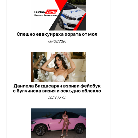
Спешно евакуираха хората от мол
06/08/2026
Даниела Багдасарян взриви фейсбук
с булчинска визия и оскъдно облекло
06/08/2026