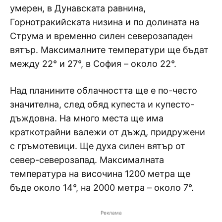
умерен, в Дунавската равнина,
Горнотракийската низина и по долината на
Струма и временно силен северозападен
вятър. Максималните температури ще бъдат
между 22° и 27°, в София – около 22°.
Над планините облачността ще е по-често
значителна, след обяд купеста и купесто-
дъждовна. На много места ще има
краткотрайни валежи от дъжд, придружени
с гръмотевици. Ще духа силен вятър от
север-северозапад. Максималната
температура на височина 1200 метра ще
бъде около 14°, на 2000 метра – около 7°.
Реклама