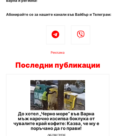
Варна и региона!
Абонирайте се за нашите канали във Вайбър и Телеграм:
Реклама
Последни публикации
До хотел „Черно море“ във Варна
мъж нарочно изсипва боклука от
чувалите край кофите: Казва, че му е
поръчано да го прави!
06/08/2026