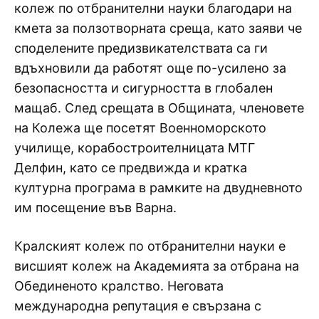
колеж по отбранителни науки благодари на
кмета за ползотворната среща, като заяви че
споделените предизвикателствата са ги
вдъхновили да работят още по-усилено за
безопасността и сигурността в глобален
мащаб. След срещата в Общината, членовете
на Колежа ще посетят Военноморското
училище, корабостроителницата МТГ
Делфин, като се предвижда и кратка
културна програма в рамките на двудневното
им посещение във Варна.
Кралският колеж по отбранителни науки е
висшият колеж на Академията за отбрана на
Обединеното кралство. Неговата
международна репутация е свързана с