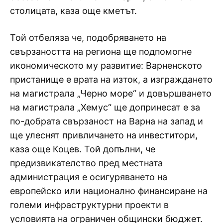
столицата, каза още кметът.
Той отбеляза че, подобряването на
свързаността на региона ще подпомогне
икономическото му развитие: Варненското
пристанище е врата на изток, а изграждането
на магистрала „Черно море“ и довършването
на магистрала „Хемус“ ще допринесат е за
по-добрата свързаност на Варна на запад и
ще улеснят привличането на инвеститори,
каза още Коцев. Той допълни, че
предизвикателство пред местната
администрация е осигуряването на
европейско или национално финансиране на
големи инфраструктурни проекти в
условията на ограничен общински бюджет.