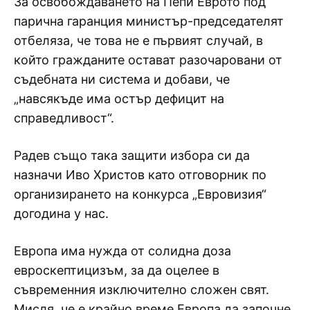
За освобождаването на Пепи Еврото под
парична гаранция министър-председателят
отбеляза, че това не е първият случай, в
който гражданите остават разочаровани от
съдебната ни система и добави, че
„навсякъде има остър дефицит на
справедливост“.
Радев също така защити избора си да
назначи Иво Христов като отговорник по
организирането на конкурса „Евровизия“
догодина у нас.
Европа има нужда от солидна доза
евроскептицизъм, за да оцелее в
съвременния изключително сложен свят.
Мисля, че е крайно време Европа да започне