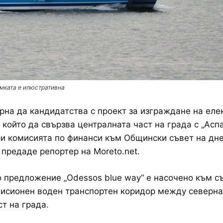
мката е илюстративна
на да кандидатства с проект за изграждане на еле
 който да свързва централната част на града с „Аспа
и комисията по финанси към Общински съвет на дн
 предаде репортер на Moreto.net.
 предложение „Odessos blue way“ е насочено към с
исионен воден транспортен коридор между северна
т на града.