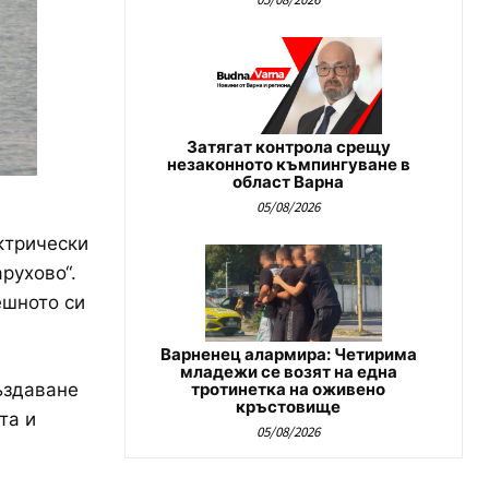
Затягат контрола срещу
незаконното къмпингуване в
област Варна
05/08/2026
ктрически
рухово“.
ешното си
Варненец алармира: Четирима
младежи се возят на една
тротинетка на оживено
ъздаване
кръстовище
та и
05/08/2026