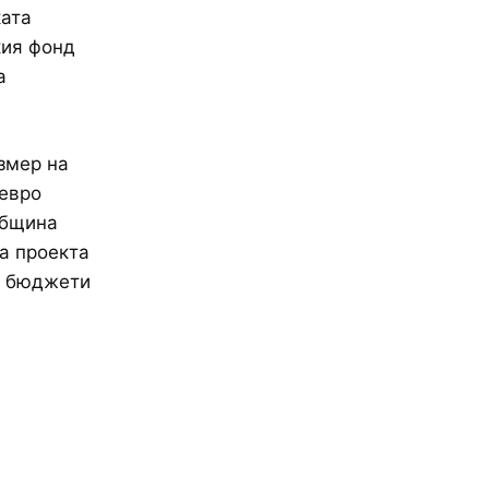
ката
кия фонд
а
змер на
 евро
Община
а проекта
е бюджети