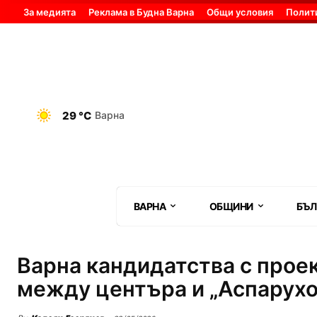
За медията
Реклама в Будна Варна
Общи условия
Полит
29 °C
Варна
ВАРНА
ОБЩИНИ
БЪЛ
Варна кандидатства с прое
между центъра и „Аспарухо