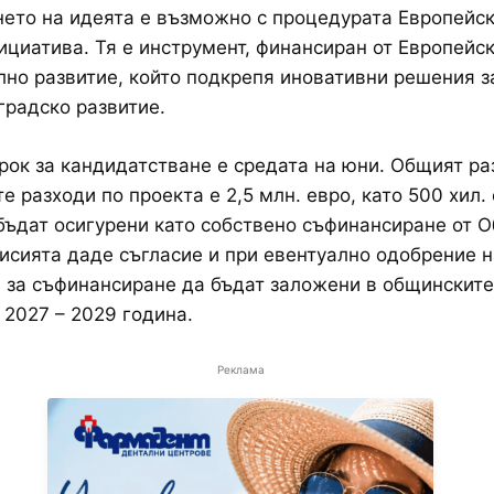
ето на идеята е възможно с процедурата Европейс
ициатива. Тя е инструмент, финансиран от Европейс
лно развитие, който подкрепя иновативни решения з
градско развитие.
рок за кандидатстване е средата на юни. Общият ра
е разходи по проекта е 2,5 млн. евро, като 500 хил.
бъдат осигурени като собствено съфинансиране от 
исията даде съгласие и при евентуално одобрение н
 за съфинансиране да бъдат заложени в общинскит
 2027 – 2029 година.
Реклама