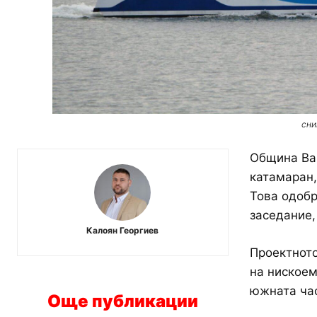
сни
Община Вар
катамаран,
Това одобр
заседание,
Калоян Георгиев
Проектното
на нискоем
южната час
Още публикации