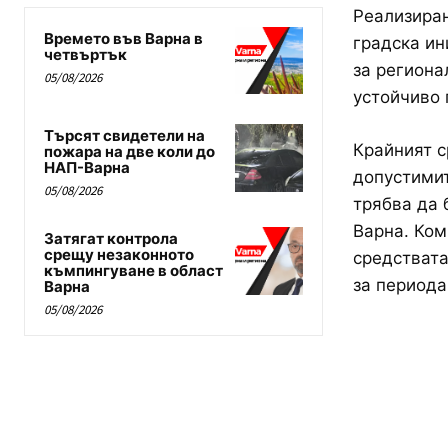
Реализиран
Времето във Варна в
градска ин
четвъртък
за региона
05/08/2026
устойчиво 
Търсят свидетели на
Крайният с
пожара на две коли до
НАП-Варна
допустимит
05/08/2026
трябва да 
Варна. Ком
Затягат контрола
срещу незаконното
средствата
къмпингуване в област
за периода
Варна
05/08/2026