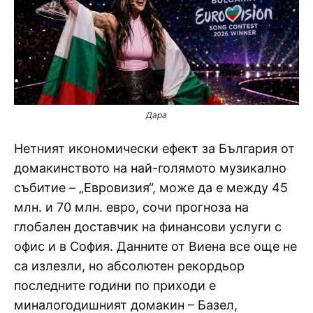
Дара
Нетният икономически ефект за България от
домакинството на най-голямото музикално
събитие – „Евровизия“, може да е между 45
млн. и 70 млн. евро, сочи прогноза на
глобален доставчик на финансови услуги с
офис и в София. Данните от Виена все още не
са излезли, но абсолютен рекордьор
последните години по приходи е
миналогодишният домакин – Базел,