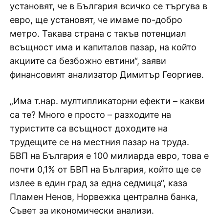
установят, че в България всичко се търгува в
евро, ще установят, че имаме по-добро
метро. Такава страна с такъв потенциал
всъщност има и капиталов пазар, на който
акциите са безбожно евтини“, заяви
финансовият анализатор Димитър Георгиев.
„Има т.нар. мултипликаторни ефекти – какви
са те? Много е просто – разходите на
туристите са всъщност доходите на
трудещите се на местния пазар на труда.
БВП на България е 100 милиарда евро, това е
почти 0,1% от БВП на България, който ще се
излее в един град за една седмица“, каза
Пламен Ненов, Норвежка централна банка,
Съвет за икономически анализи.