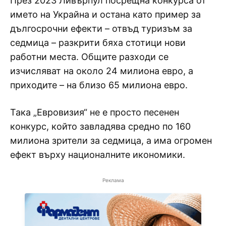
През 2023 Ливърпул посрещна конкурса от
името на Украйна и остана като пример за
дългосрочни ефекти – отвъд туризъм за
седмица – разкрити бяха стотици нови
работни места. Общите разходи се
изчисляват на около 24 милиона евро, а
приходите – на близо 65 милиона евро.
Така „Евровизия“ не е просто песенен
конкурс, който завладява средно по 160
милиона зрители за седмица, а има огромен
ефект върху националните икономики.
Реклама