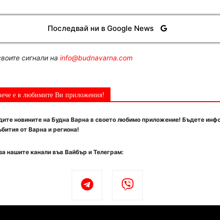
Последвай ни в Google News
воите сигнали на
info@budnavarna.com
вече е в любимите Ви приложения!
ите новините на Будна Варна в своето любимо приложение! Бъдете инф
бития от Варна и региона!
за нашите канали във Вайбър и Телеграм: