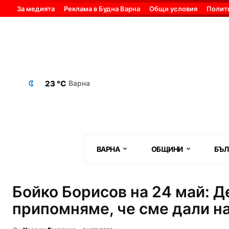
За медията
Реклама в Будна Варна
Общи условия
Полит
23 °C
Варна
ВАРНА
ОБЩИНИ
БЪЛ
Бойко Борисов на 24 май: Де
припомняме, че сме дали на