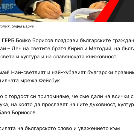
колаж: Будна Варна
 ГЕРБ Бойко Борисов поздрави българските граждан
ай – Ден на светите братя Кирил и Методий, на бълг
освета и култура и на славянската книжовност.
май! Най-светлият и най-хубавият български празник
цилната мрежа Фейсбук.
то с гордост си припомняме, че сме дали на всички 
ука, на която да прославят нашите духовност, култур
бавя Бориосов.
силата на българското слово и уважението към