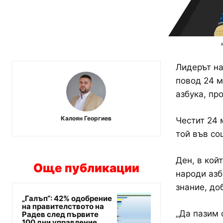
Лидерът на
повод 24 м
азбука, пр
Калоян Георгиев
Честит 24 
той във со
Ден, в кой
Още публикации
народи азб
знание, до
„Галъп“: 42% одобрение
на правителството на
„Да пазим 
Радев след първите
100 дни управление