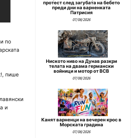
протест след загубата на бебето
преди дни на варненката
Патрисия
07/08/2026
и по
арската
Ниското ниво на Дунав разкри
телата на двама германски
войници и мотор от ВСВ
!, пише
07/08/2026
славянски
а и
Канят варненци на вечерен крос в
Морската градина
07/08/2026