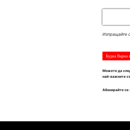
Изпращайте с
Будна Варна 
Можете да след
най-важните съ
Абонирайте се 