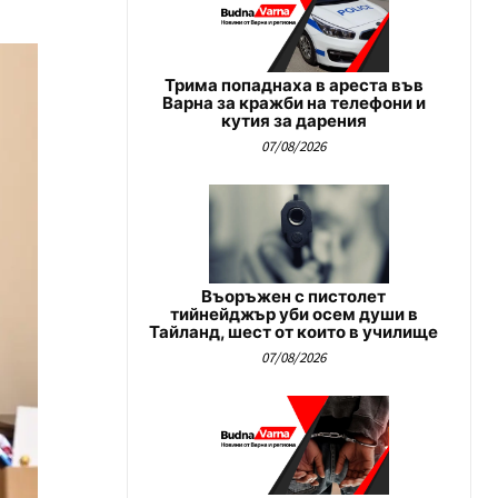
Трима попаднаха в ареста във
Варна за кражби на телефони и
кутия за дарения
07/08/2026
Въоръжен с пистолет
тийнейджър уби осем души в
Тайланд, шест от които в училище
07/08/2026