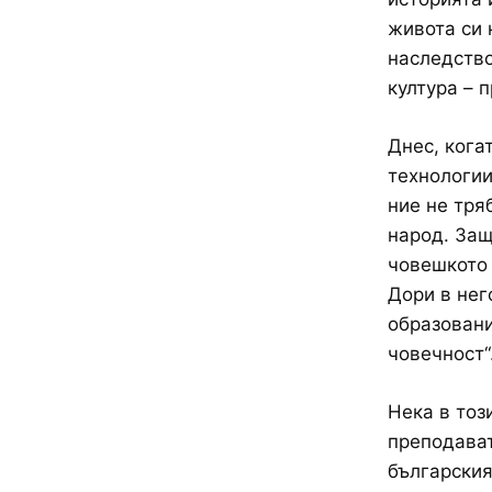
живота си 
наследство
култура – 
Днес, кога
технологии
ние не тря
народ. Защ
човешкото 
Дори в нег
образовани
човечност“
Нека в тоз
преподават
българския