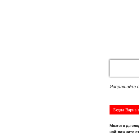
Изпращайте с
Будна Варна 
Можете да след
най-важните съ