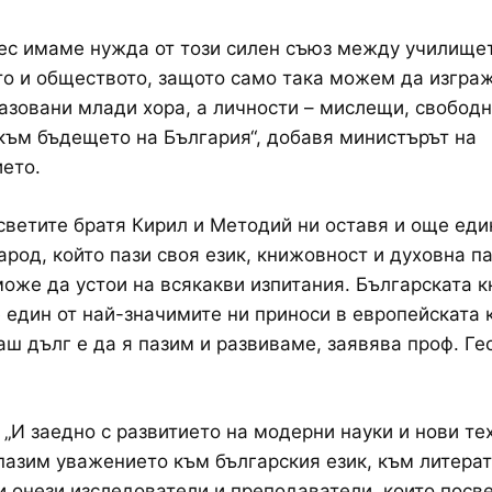
с имаме нужда от този силен съюз между училищет
о и обществото, защото само така можем да изгра
азовани млади хора, а личности – мислещи, свободн
към бъдещето на България“, добавя министърът на
ето.
светите братя Кирил и Методий ни оставя и още ед
народ, който пази своя език, книжовност и духовна п
оже да устои на всякакви изпитания. Българската 
 един от най-значимите ни приноси в европейската 
аш дълг е да я пазим и развиваме, заявява проф. Ге
 „И заедно с развитието на модерни науки и нови те
пазим уважението към българския език, към литерат
и онези изследователи и преподаватели, които посв