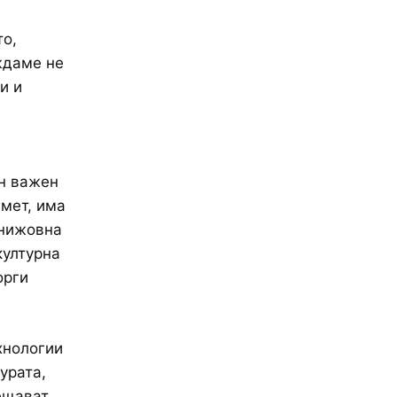
о,
ждаме не
и и
ин важен
амет, има
книжовна
културна
орги
хнологии
урата,
ещават