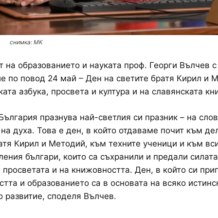
снимка: МК
 на образованието и науката проф. Георги Вълчев с
е по повод 24 май – Ден на светите братя Кирил и 
ката азбука, просвета и култура и на славянската кн
България празнува най-светлия си празник – на слов
 на духа. Това е ден, в който отдаваме почит към де
атя Кирил и Методий, към техните ученици и към вс
ления българи, които са съхранили и предали силата
а просветата и на книжовността. Ден, в който си пр
стта и образованието са в основата на всяко истинс
 развитие, споделя Вълчев.