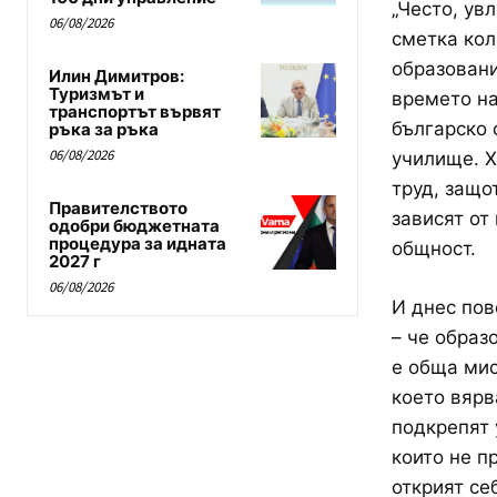
„Често, ув
06/08/2026
сметка кол
образовани
Илин Димитров:
Туризмът и
времето на
транспортът вървят
българско 
ръка за ръка
06/08/2026
училище. Х
труд, защо
Правителството
зависят от
одобри бюджетната
процедура за идната
общност.
2027 г
06/08/2026
И днес пов
– че образ
е обща мис
което вярв
подкрепят 
които не п
открият себ