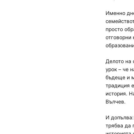
Именно дне
семействот
просто обр
отговорни 
образовани
Делото на 
урок – че 
бъдеще и м
традиция е
история. Н
Вълчев.
И допълва:
трябва да 
историята 