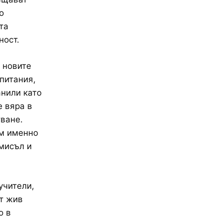
о
та
ност.
о новите
питания,
анили като
е вяра в
тване.
ум именно
мисъл и
учители,
ят жив
о в