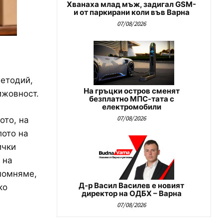
Хванаха млад мъж, задигал GSM-
и от паркирани коли във Варна
07/08/2026
Методий,
На гръцки остров сменят
ижовност.
безплатно МПС-тата с
електромобили
07/08/2026
ото, на
лото на
ички
 на
ипомняме,
Д-р Васил Василев е новият
ко
директор на ОДБХ – Варна
07/08/2026