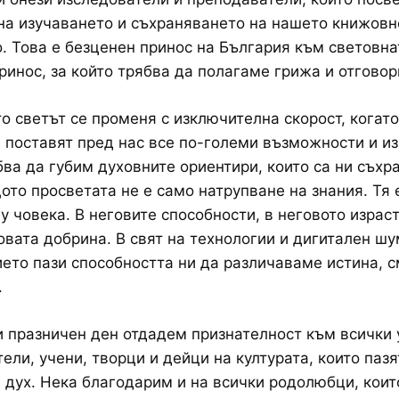
на изучаването и съхраняването на нашето книжовн
. Това е безценен принос на България към световна
принос, за който трябва да полагаме грижа и отговор
то светът се променя с изключителна скорост, когат
 поставят пред нас все по-големи възможности и из
бва да губим духовните ориентири, които са ни съхр
ото просветата не е само натрупване на знания. Тя 
у човека. В неговите способности, в неговото израс
овата добрина. В свят на технологии и дигитален ш
ето пази способността ни да различаваме истина, с
.
и празничен ден отдадем признателност към всички 
ели, учени, творци и дейци на културата, които паз
 дух. Нека благодарим и на всички родолюбци, коит