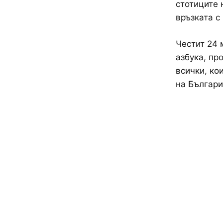
стотиците 
връзката с
Честит 24 
азбука, пр
всички, ко
на Българи