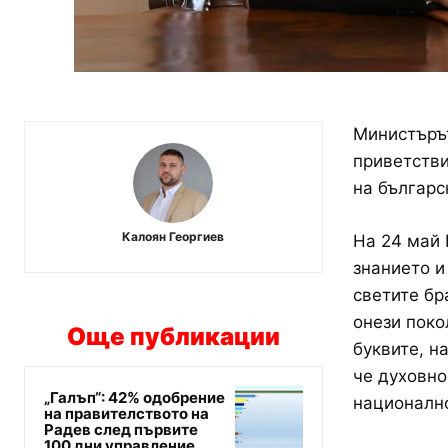
Министърът
приветстви
на българс
Калоян Георгиев
На 24 май 
знанието и
светите бр
онези поко
Още публикации
буквите, н
че духовно
„Галъп“: 42% одобрение
национално
на правителството на
Радев след първите
100 дни управление