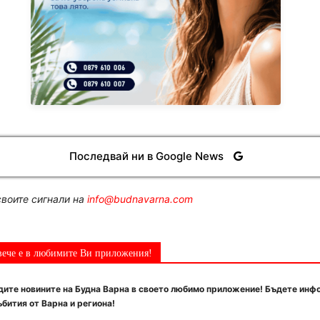
Последвай ни в Google News
воите сигнали на
info@budnavarna.com
вече е в любимите Ви приложения!
ите новините на Будна Варна в своето любимо приложение! Бъдете инф
бития от Варна и региона!