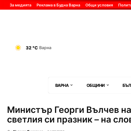
За медията
Реклама в Будна Варна
Общи условия
Полит
32 °C
Варна
ВАРНА
ОБЩИНИ
БЪЛ
Министър Георги Вълчев на 
светлия си празник – на сло