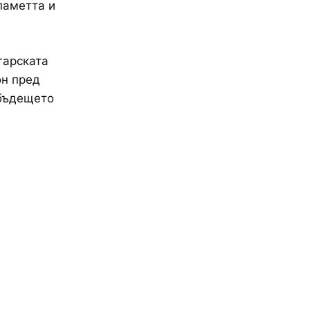
паметта и
гарската
он пред
 бъдещето