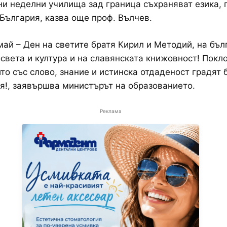
ни неделни училища зад граница съхраняват езика, 
 България, казва още проф. Вълчев.
май – Ден на светите братя Кирил и Методий, на бъл
освета и култура и на славянската книжовност! Покл
ито със слово, знание и истинска отдаденост градят
я!, заявършва министърът на образованието.
Реклама