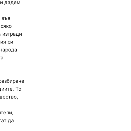
си дадем
о
, във
всяко
а изгради
ия си
 народа
та
разбиране
циите. То
щество,
ители,
гат да