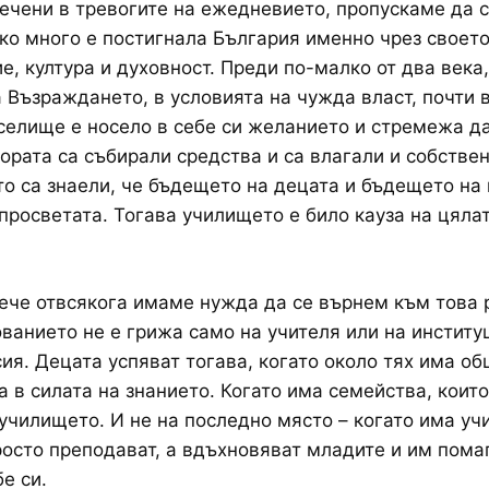
лечени в тревогите на ежедневието, пропускаме да 
ко много е постигнала България именно чрез своет
е, култура и духовност. Преди по-малко от два века
 Възраждането, в условията на чужда власт, почти 
селище е носело в себе си желанието и стремежа д
ората са събирали средства и са влагали и собствен
то са знаели, че бъдещето на децата и бъдещето на
 просветата. Тогава училището е било кауза на цяла
ече отвсякога имаме нужда да се върнем към това 
ованието не е грижа само на учителя или на институ
ия. Децата успяват тогава, когато около тях има об
а в силата на знанието. Когато има семейства, които
училището. И не на последно място – когато има уч
росто преподават, а вдъхновяват младите и им пома
е си.