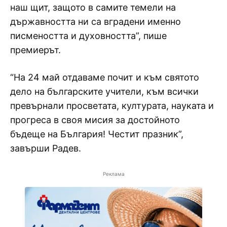
наш щит, защото в самите темели на
държавността ни са вградени именно
писмеността и духовността”, пише
премиерът.
“На 24 май отдаваме почит и към святото
дело на българските учители, към всички
превърнали просветата, културата, науката и
прогреса в своя мисия за достойното
бъдеще на България! Честит празник”,
завърши Радев.
Реклама