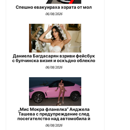
Спешно евакуираха хората от мол
06/08/2026
Даниела Багдасарян взриви фейсбук
с булчинска визия и оскъдно облекло
06/08/2026
„Мис Мокра фланелка“ Анджела
Ташева с предупреждение след
посегателство над автомобила ѝ
06/08/2026