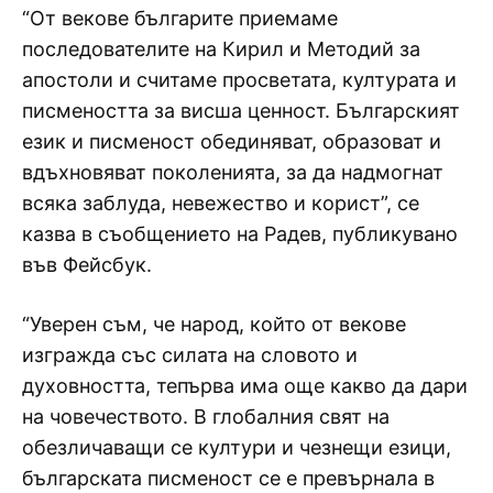
“От векове българите приемаме
последователите на Кирил и Методий за
апостоли и считаме просветата, културата и
писмеността за висша ценност. Българският
език и писменост обединяват, образоват и
вдъхновяват поколенията, за да надмогнат
всяка заблуда, невежество и корист”, се
казва в съобщението на Радев, публикувано
във Фейсбук.
“Уверен съм, че народ, който от векове
изгражда със силата на словото и
духовността, тепърва има още какво да дари
на човечеството. В глобалния свят на
обезличаващи се култури и чезнещи езици,
българската писменост се е превърнала в