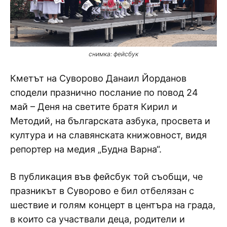
снимка: фейсбук
Кметът на Суворово Данаил Йорданов
сподели празнично послание по повод 24
май – Деня на светите братя Кирил и
Методий, на българската азбука, просвета и
култура и на славянската книжовност, видя
репортер на медия „Будна Варна“.
В публикация във фейсбук той съобщи, че
празникът в Суворово е бил отбелязан с
шествие и голям концерт в центъра на града,
в които са участвали деца, родители и