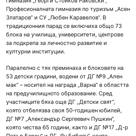
гимназия „Георги Стойков Раковски“,
Професионалната гимназия по туризъм „Асен
Златаров“ и СУ „Любен Каравелов“. В
традиционния парад се включиха общо 73
блока на училища, университети, центрове
за подкрепа за личностно развитие и
културни институции.
Паралелно с тях преминаха и блоковете на
53 детски градини, водени от ДГ №9 „Ален
мак“ – носител на награда „Варна“ в областта
на предучилищното образование. Сред
участниците бяха още ДГ „Детски свят“,
която отбелязва своя 50-годишен юбилей,
ДГ №7 „Александър Сергеевич Пушкин“,
която чества 65 години, както и ДГ №17 „Д-р
Петър Берон“ и ДГ „Ян Бибиян“, които