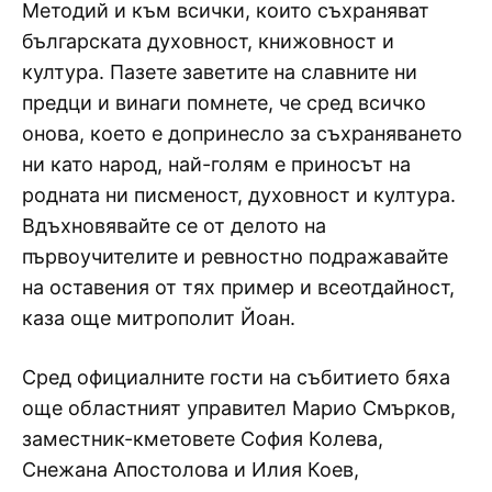
Методий и към всички, които съхраняват
българската духовност, книжовност и
култура. Пазете заветите на славните ни
предци и винаги помнете, че сред всичко
онова, което е допринесло за съхраняването
ни като народ, най-голям е приносът на
родната ни писменост, духовност и култура.
Вдъхновявайте се от делото на
първоучителите и ревностно подражавайте
на оставения от тях пример и всеотдайност,
каза още митрополит Йоан.
Сред официалните гости на събитието бяха
още областният управител Марио Смърков,
заместник-кметовете София Колева,
Снежана Апостолова и Илия Коев,