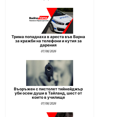
Трима попаднаха в ареста във Варна
за кражби на телефони и кутия за
дарения
07/08/2026
Въоръжен с пистолет тийнейджър
уби осем души в Тайланд, шест от
които в училище
07/08/2026