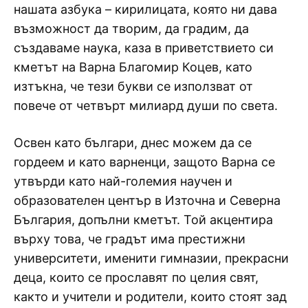
нашата азбука – кирилицата, която ни дава
възможност да творим, да градим, да
създаваме наука, каза в приветствието си
кметът на Варна Благомир Коцев, като
изтъкна, че тези букви се използват от
повече от четвърт милиард души по света.
Освен като българи, днес можем да се
гордеем и като варненци, защото Варна се
утвърди като най-големия научен и
образователен център в Източна и Северна
България, допълни кметът. Той акцентира
върху това, че градът има престижни
университети, именити гимназии, прекрасни
деца, които се прославят по целия свят,
както и учители и родители, които стоят зад