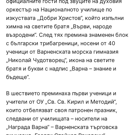
официалните гости под звуците на духовия
оркестър на Националното училище по
изкуствата „Добри Христов“, който изпълни
химна на светите братя „Върви, народе
възродени“. След тях премина знаменен блок
с български трибагреници, носени от 40
ученици от Варненската морска гимназия
„Николай Чудотворец“, икона на светите
братя и букви с надпис „Варна – знание и
бъдеще“.
В шествието преминаха първи ученици и
учители от ОУ „Св. Св. Кирил и Методий“,
които отбелязват своя патронен празник,
следвани от училищата – носители на
„Награда Варна“ – Варненската търговска