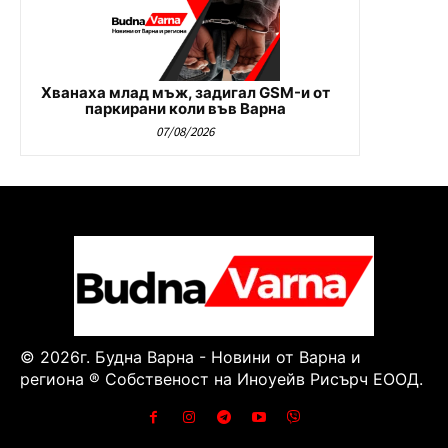
Хванаха млад мъж, задигал GSM-и от
паркирани коли във Варна
07/08/2026
© 2026г. Будна Варна - Новини от Варна и
региона ® Собственост на Иноуейв Рисърч ЕООД.