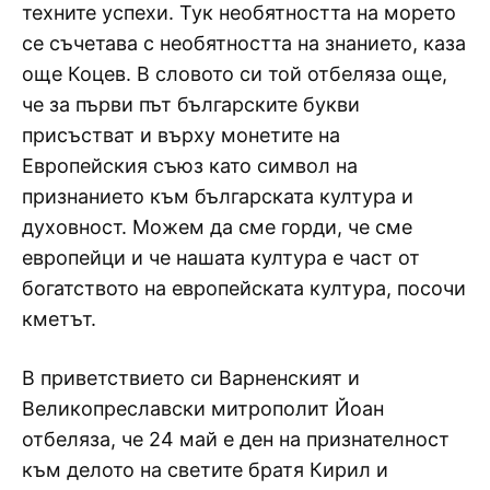
техните успехи. Тук необятността на морето
се съчетава с необятността на знанието, каза
още Коцев. В словото си той отбеляза още,
че за първи път българските букви
присъстват и върху монетите на
Европейския съюз като символ на
признанието към българската култура и
духовност. Можем да сме горди, че сме
европейци и че нашата култура е част от
богатството на европейската култура, посочи
кметът.
В приветствието си Варненският и
Великопреславски митрополит Йоан
отбеляза, че 24 май е ден на признателност
към делото на светите братя Кирил и