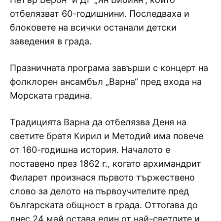
отбелязват 60-годишнини. Последваха и
блоковете на всички останали детски
заведения в града.
Празничната програма завърши с концерт на
фолклорен ансамбъл „Варна“ пред входа на
Морската градина.
Традицията Варна да отбелязва Деня на
светите братя Кирил и Методий има повече
от 160-годишна история. Началото е
поставено през 1862 г., когато архимандрит
Филарет произнася първото тържествено
слово за делото на първоучителите пред
българската общност в града. Оттогава до
днес 24 май остава един от най-светлите и