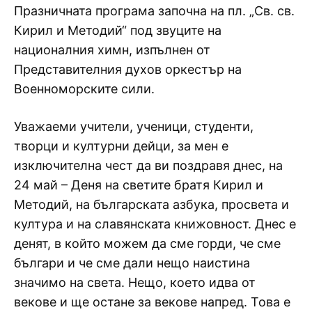
Празничната програма започна на пл. „Св. св.
Кирил и Методий“ под звуците на
националния химн, изпълнен от
Представителния духов оркестър на
Военноморските сили.
Уважаеми учители, ученици, студенти,
творци и културни дейци, за мен е
изключителна чест да ви поздравя днес, на
24 май – Деня на светите братя Кирил и
Методий, на българската азбука, просвета и
култура и на славянската книжовност. Днес е
денят, в който можем да сме горди, че сме
българи и че сме дали нещо наистина
значимо на света. Нещо, което идва от
векове и ще остане за векове напред. Това е