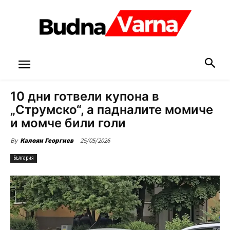
10 дни готвели купона в
„Струмско“, а падналите момиче
и момче били голи
25/05/2026
By
Калоян Георгиев
България