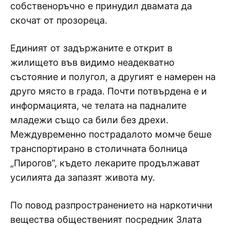
собственоръчно е принудил двамата да
скочат от прозореца.
Единият от задържаните е открит в
жилището във видимо неадекватно
състояние и полугол, а другият е намерен на
друго място в града. Почти потвърдена е и
информацията, че телата на падналите
младежи също са били без дрехи.
Междувременно пострадалото момче беше
транспортирано в столичната болница
„Пирогов”, където лекарите продължават
усилията да запазят живота му.
По повод разпространението на наркотични
вещества общественият посредник Злата