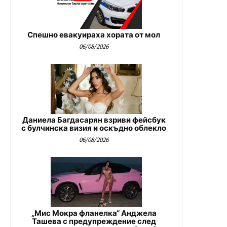
Спешно евакуираха хората от мол
06/08/2026
Даниела Багдасарян взриви фейсбук
с булчинска визия и оскъдно облекло
06/08/2026
„Мис Мокра фланелка“ Анджела
Ташева с предупреждение след