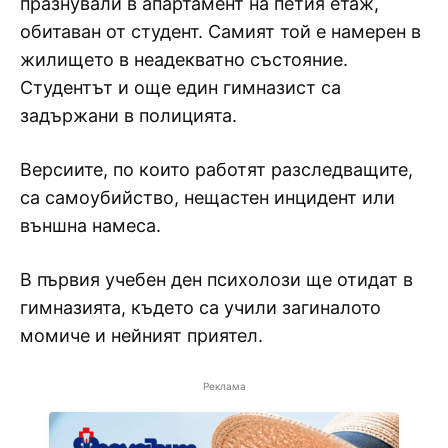
празнували в апартамент на петия етаж,
обитаван от студент. Самият той е намерен в
жилището в неадекватно състояние.
Студентът и още един гимназист са
задържани в полицията.
Версиите, по които работят разследващите,
са самоубийство, нещастен инцидент или
външна намеса.
В първия учебен ден психолози ще отидат в
гимназията, където са учили загиналото
момиче и нейният приятел.
Реклама