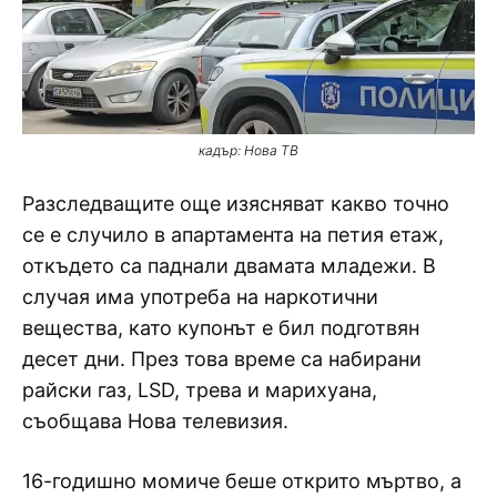
кадър: Нова ТВ
Разследващите още изясняват какво точно
се е случило в апартамента на петия етаж,
откъдето са паднали двамата младежи. В
случая има употреба на наркотични
вещества, като купонът е бил подготвян
десет дни. През това време са набирани
райски газ, LSD, трева и марихуана,
съобщава Нова телевизия.
16-годишно момиче беше открито мъртво, а