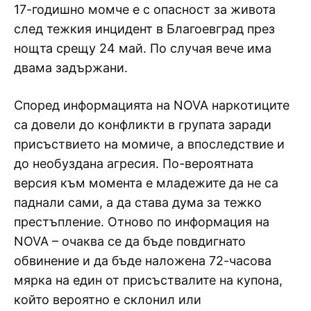
17-годишно момче е с опасност за живота
след тежкия инцидент в Благоевград през
нощта срещу 24 май. По случая вече има
двама задържани.
Според информацията на NOVA наркотиците
са довели до конфликти в групата заради
присъствието на момиче, а впоследствие и
до необуздана агресия. По-вероятната
версия към момента е младежите да не са
паднали сами, а да става дума за тежко
престъпление. Отново по информация на
NOVA – oчаква се да бъде повдигнато
обвинение и да бъде наложена 72-часова
мярка на един от присъствалите на купона,
който вероятно е склонил или