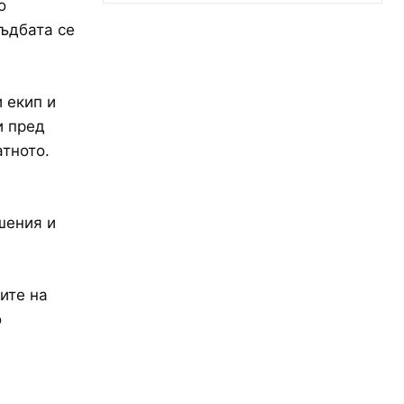
о
съдбата се
 екип и
и пред
атното.
шения и
ите на
о