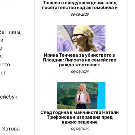
Ташева с предупреждение след
посегателство над автомобила ѝ
06/08/2026
ет лига,
 и
и
Ирина Тенчева за убийството в
а.
Пловдив: Липсата на семейство
ного
ражда жестокост
06/08/2026
ост
ейсбук.
След година в майчинство Натали
Трифонова е изправена пред
важно решение
. Затова
06/08/2026