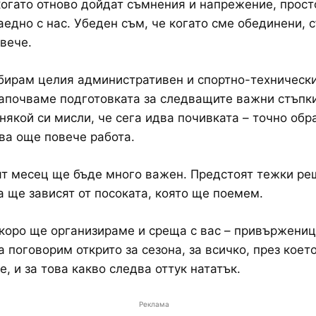
когато отново дойдат съмнения и напрежение, прост
аедно с нас. Убеден съм, че когато сме обединени, 
вече.
бирам целия административен и спортно-технически
апочваме подготовката за следващите важни стъпк
 някой си мисли, че сега идва почивката – точно обр
ва още повече работа.
т месец ще бъде много важен. Предстоят тежки ре
 ще зависят от посоката, която ще поемем.
коро ще организираме и среща с вас – привържениц
а поговорим открито за сезона, за всичко, през коет
, и за това какво следва оттук нататък.
Реклама