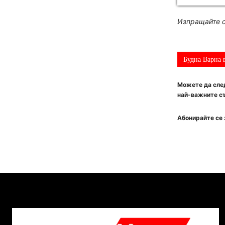
Изпращайте с
Будна Варна 
Можете да след
най-важните съ
Абонирайте се 