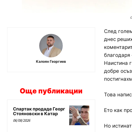
с
След голем
днес реших
коментарит
благодаря 
Калоян Георгиев
Наистина г
добре осъз
постигнахм
Още публикации
Това напис
Спартак продаде Георг
Ето как пр
Стояновски в Катар
06/08/2026
Но истинат