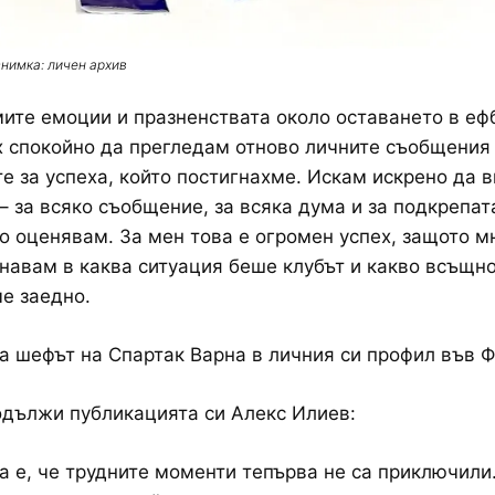
нимка: личен архив
ите емоции и празненствата около оставането в ефб
 спокойно да прегледам отново личните съобщения
е за успеха, който постигнахме. Искам искрено да в
– за всяко съобщение, за всяка дума и за подкрепат
о оценявам. За мен това е огромен успех, защото м
навам в каква ситуация беше клубът и какво всъщн
е заедно.
а шефът на Спартак Варна в личния си профил във Ф
одължи публикацията си Алекс Илиев:
а е, че трудните моменти тепърва не са приключили