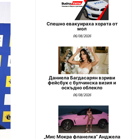
Спешно евакуираха хората от
мол
06/08/2026
Даниела Багдасарян взриви
фейсбук с булчинска визия и
оскъдно облекло
06/08/2026
„Мис Мокра фланелка“ Анджела