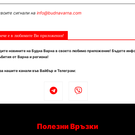
воите сигнали на
info@budnavarna.com
вече е в любимите Ви приложения!
ите новините на Будна Варна в своето любимо приложение! Бъдете инф
бития от Варна и региона!
за нашите канали във Вайбър и Телеграм:
Полезни Връзки