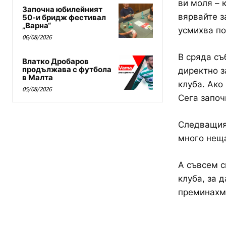
ви моля – 
Започна юбилейният
вярвайте з
50-и бридж фестивал
„Варна“
усмихва по
06/08/2026
В сряда съ
Влатко Дробаров
продължава с футбола
директно з
в Малта
клуба. Ако
05/08/2026
Сега започ
Следващия
много неща
А съвсем с
клуба, за д
преминахме