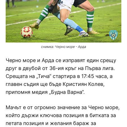
снимка: Черно море - Арда
Черно море и Арда се изправят един срещу
друг в двубой от 36-ия кръг на Първа лига.
Срещата на „Тича“ стартира в 17:45 часа, а
главен съдия ще бъде Кристиян Колев,
припомня медия „Будна Варна“.
Мачът е от огромно значение за Черно море,
който държи ключова позиция в битката за
петата позиция и желания бараж за