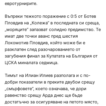
евротурнирите.
Въпреки тежкото поражение с 0:5 от Ботев
Пловдив на „Колежа“ в последната си среща,
„моряците“ запазват солидно предимство. Те
имат две точки аванс пред шестия
Локомотив Пловдив, който може би е
разклатен след разочарованието от
загубения финал за Купатата на България от
ЦСКА миналата седмица.
Тимът на Илиан Илиев разполага и с по-
добри показатели в преките двубои срещу
„смърфовете“, което означава, че дори
равенство срещу Арда днес ще бъде
достатъчно за осигуряване на петото място,