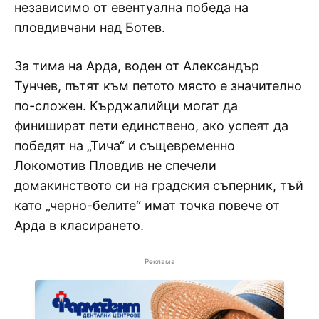
независимо от евентуална победа на
пловдивчани над Ботев.
За тима на Арда, воден от Александър
Тунчев, пътят към петото място е значително
по-сложен. Кърджалийци могат да
финишират пети единствено, ако успеят да
победят на „Тича“ и същевременно
Локомотив Пловдив не спечели
домакинството си на градския съперник, тъй
като „черно-белите“ имат точка повече от
Арда в класирането.
Реклама