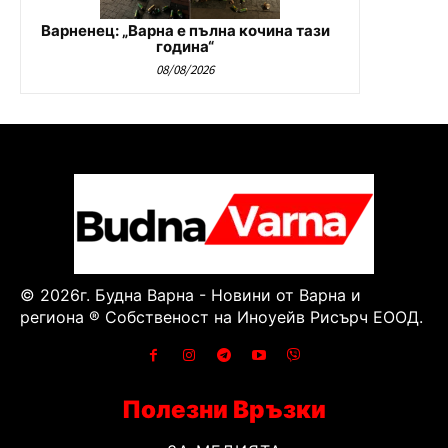
Варненец: „Варна е пълна кочина тази
година“
08/08/2026
© 2026г. Будна Варна - Новини от Варна и
региона ® Собственост на Иноуейв Рисърч ЕООД.
Полезни Връзки