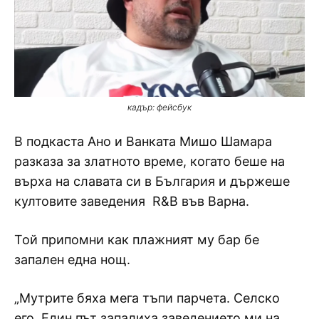
кадър: фейсбук
В подкаста Ано и Ванката Мишо Шамара
разказа за златното време, когато беше на
върха на славата си в България и държеше
култовите заведения R&B във Варна.
Той припомни как плажният му бар бе
запален една нощ.
„Мутрите бяха мега тъпи парчета. Селско
его. Един път запалиха заведението ми на