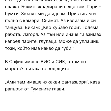
плажа. Бяхме складирали неща там. Гори –
бумти. Звънят ми да идвам. Пристигам и
пълно с камери. Снимат. Аз излизам и си
танцува. Викам: „Кво хубаво гори“. Голяма
работа. Изгоря. Аз тъй или иначе ги взимах
напред парите, глупаци. Може да уплашиш
този, който има какво да губи.“
В София имаше ВИС и СИК, а там по
морето?, питаха го водещите.
„Ами там имаше някакви фантазьори“, каза
рапърът от Гумените глави.