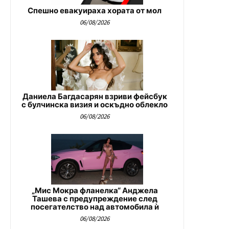
Спешно евакуираха хората от мол
06/08/2026
Даниела Багдасарян взриви фейсбук
с булчинска визия и оскъдно облекло
06/08/2026
„Мис Мокра фланелка“ Анджела
Ташева с предупреждение след
посегателство над автомобила ѝ
06/08/2026