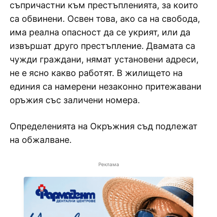
съпричастни към престъпленията, за които
са обвинени. Освен това, ако са на свобода,
има реална опасност да се укрият, или да
извършат друго престъпление. Двамата са
чужди граждани, нямат установени адреси,
не е ясно какво работят. В жилището на
единия са намерени незаконно притежавани
оръжия със заличени номера.
Определенията на Окръжния съд подлежат
на обжалване.
Реклама