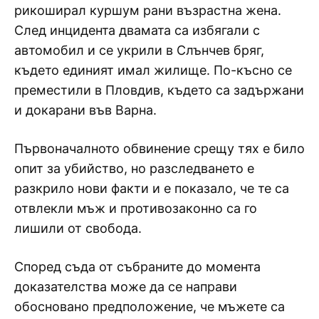
рикоширал куршум рани възрастна жена.
След инцидента двамата са избягали с
автомобил и се укрили в Слънчев бряг,
където единият имал жилище. По-късно се
преместили в Пловдив, където са задържани
и докарани във Варна.
Първоначалното обвинение срещу тях е било
опит за убийство, но разследването е
разкрило нови факти и е показало, че те са
отвлекли мъж и противозаконно са го
лишили от свобода.
Според съда от събраните до момента
доказателства може да се направи
обосновано предположение, че мъжете са