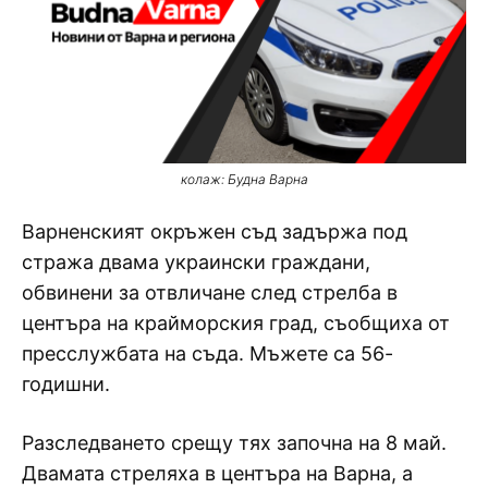
колаж: Будна Варна
Варненският окръжен съд задържа под
стража двама украински граждани,
обвинени за отвличане след стрелба в
центъра на крайморския град, съобщиха от
пресслужбата на съда. Мъжете са 56-
годишни.
Разследването срещу тях започна на 8 май.
Двамата стреляха в центъра на Варна, а