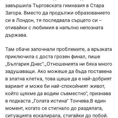
завършила Търговската гимназия в Стара
Загора. Вместо да продължи образованието
си в Лондон, тя последвала сърцето си –
отивайки с любимия в напълно непозната
държава.
Там обаче започнали проблемите, а връзката
приключила с доста грозен финал, пише
„България Днес“.„Отношенията ни бяха много
задушаващи. Ако можеше да бъда поставена
в златна клетка, това щеше да е най-добрият
вариант и може би най-спокойният живот,
който щяхме да водим съвместно“, признава
в подкаста „Голата истина“ Тончева.В един
момент, когато се стигнало до раздялата,
ситуацията ескалирала, стигайки до побой.