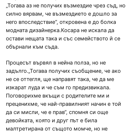
„Тогава аз не получих възмездие чрез съд, но
силно вярвам, че възмездието е дошло за
него впоследствие“, откровена е до болка
модната дизайнерка.Косара не искала да
остави нещата така и със семейството й се
обърнали към съда.
Процесът вървял в нейна полза, но не
задълго.„Тогава получих съобщение, че ако
не се оттегля, ще направят така, че да ме
изкарат луда и че съм го предизвикала.
Поговорихме вкъщи с родителите ми и
преценихме, че най-правилният начин е той
да си мисли, че е прав“, спомня си още
девойката, която и друг път е била
малтретирана от същото момче, но не