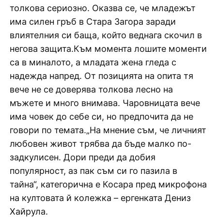
толкова сериозно. Оказва се, че младежът
има силен гръб в Стара Загора заради
влиятелния си баща, който веднага скочил в
негова защита.Към момента лошите моменти
са в миналото, а младата жена гледа с
надежда напред. От позицията на опита тя
вече не се доверява толкова лесно на
мъжете и много внимава. Чаровницата вече
има човек до себе си, но предпочита да не
говори по темата.„На мнение съм, че личният
любовен живот трябва да бъде малко по-
задкулисен. Дори преди да добия
популярност, аз пак съм си го пазила в
тайна“, категорична е Косара пред микрофона
на култовата й колежка – ергенката Дениз
Хайрула.