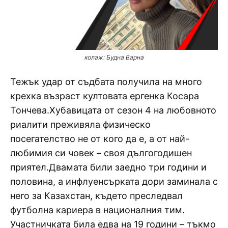
колаж: Будна Варна
Тежък удар от съдбата получила на много
крехка възраст култовата ергенка Косара
Тончева.Хубавицата от сезон 4 на любовното
риалити преживяла физическо
посегателство не от кого да е, а от най-
любимия си човек – своя дългогодишен
приятел.Двамата били заедно три години и
половина, а инфлуенсърката дори заминала с
него за Казахстан, където преследвал
футболна кариера в националния тим.
Участничката била едва на 19 години – тъкмо