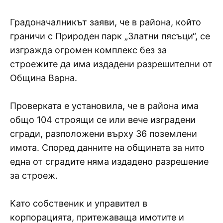
Градоначалникът заяви, че в района, който
граничи с Природен парк „Златни пясъци“, се
изгражда огромен комплекс без за
строежите да има издадени разрешителни от
Община Варна.
Проверката е установила, че в района има
общо 104 строящи се или вече изградени
сгради, разположени върху 36 поземлени
имота. Според данните на общината за нито
една от сградите няма издадено разрешение
за строеж.
Като собственик и управител в
корпорацията, притежаваща имотите и