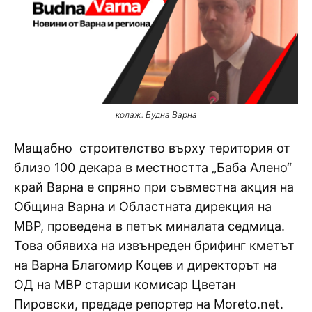
колаж: Будна Варна
Мащабно строителство върху територия от
близо 100 декара в местността „Баба Алено“
край Варна е спряно при съвместна акция на
Община Варна и Областната дирекция на
МВР, проведена в петък миналата седмица.
Това обявиха на извънреден брифинг кметът
на Варна Благомир Коцев и директорът на
ОД на МВР старши комисар Цветан
Пировски, предаде репортер на Moreto.net.