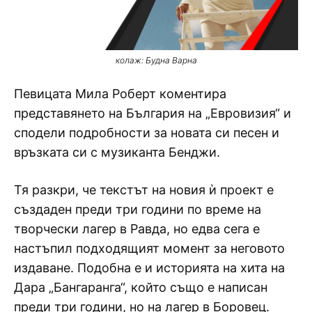
колаж: Будна Варна
Певицата Мила Роберт коментира
представянето на България на „Евровизия“ и
сподели подробности за новата си песен и
връзката си с музиканта Бенджи.
Тя разкри, че текстът на новия ѝ проект е
създаден преди три години по време на
творчески лагер в Равда, но едва сега е
настъпил подходящият момент за неговото
издаване. Подобна е и историята на хита на
Дара „Бангаранга“, който също е написан
преди три години, но на лагер в Боровец.