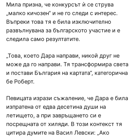
Мила призна, че конкурсът ѝ се струва
„малко кичозен“ и не го следи с интерес.
Въпреки това тя е била изключително
развълнувана за българското участие и е
следила само резултатите.
„Това, което Дара направи, никой друг не
може да го направи. Тя трансформира света
и постави България на картата“, категорична
бе Роберт.
Певицата изрази съжаление, че Дара е била
изпратена от едва десетина души на
летището, а при завръщането си е
посрещната от хиляди. В този контекст тя
цитира думите на Васил Левски: „Ако