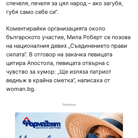
спечеля, печеля за цял народ – ако загубя,
губя само себе си“.
Коментирайки организацията около
българското участие, Мила Роберт се позова
на националния девиз „Съединението прави
силата“. В отговор на закачка певицата
цитира Апостола, певицата отвърна с
чувство за хумор: „Ще изляза патриот
веднъж в крайна сметка“, написаха от
woman.bg.
Реклама