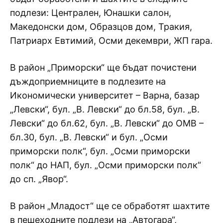
подлези: Централен, Юнашки салон,
Македонски дом, Образцов дом, Тракия,
Патриарх Евтимий, Осми декември, ЖП гара.
В район „Приморски“ ще бъдат почистени
дъждоприемниците в подлезите на
Икономически университет – Варна, базар
„Левски“, бул. „В. Левски“ до бл.58, бул. „В.
Левски“ до бл.62, бул. „В. Левски“ до ОМВ –
бл.30, бул. „В. Левски“ и бул. „Осми
приморски полк“, бул. „Осми приморски
полк“ до НАП, бул. „Осми приморски полк“
до сп. „Явор“.
В район „Младост“ ще се обработят шахтите
в пешеходните подлези на „Автогара“,