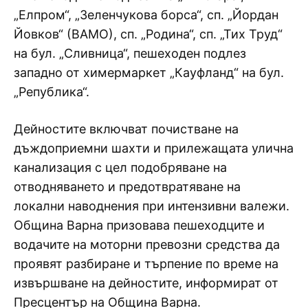
„Елпром“, „Зеленчукова борса“, сп. „Йордан
Йовков“ (ВАМО), сп. „Родина“, сп. „Тих Труд“
на бул. „Сливница“, пешеходен подлез
западно от химермаркет „Кауфланд“ на бул.
„Република“.
Дейностите включват почистване на
дъждоприемни шахти и прилежащата улична
канализация с цел подобряване на
отводняването и предотвратяване на
локални наводнения при интензивни валежи.
Община Варна призовава пешеходците и
водачите на моторни превозни средства да
проявят разбиране и търпение по време на
извършване на дейностите, информират от
Пресцентър на Община Варна.