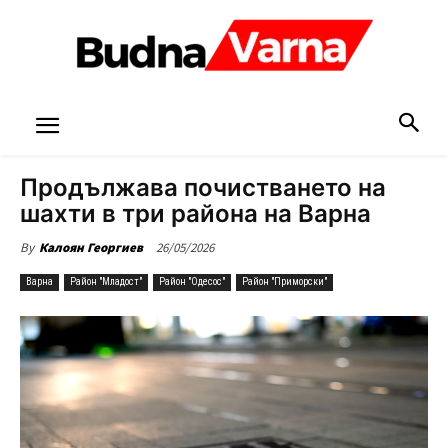
Продължава почистването на
шахти в три района на Варна
26/05/2026
By
Калоян Георгиев
Варна
Район "Младост"
Район "Одесос"
Район "Приморски"