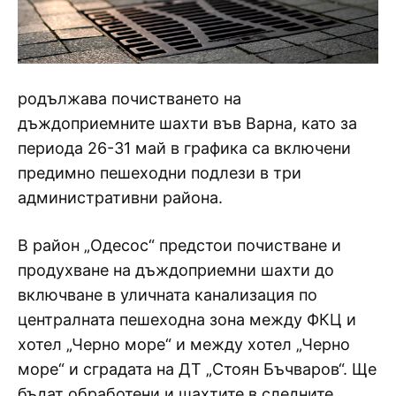
родължава почистването на
дъждоприемните шахти във Варна, като за
периода 26-31 май в графика са включени
предимно пешеходни подлези в три
административни района.
В район „Одесос“ предстои почистване и
продухване на дъждоприемни шахти до
включване в уличната канализация по
централната пешеходна зона между ФКЦ и
хотел „Черно море“ и между хотел „Черно
море“ и сградата на ДТ „Стоян Бъчваров“. Ще
бъдат обработени и шахтите в следните