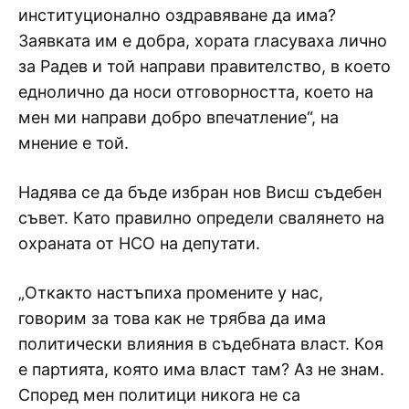
институционално оздравяване да има?
Заявката им е добра, хората гласуваха лично
за Радев и той направи правителство, в което
еднолично да носи отговорността, което на
мен ми направи добро впечатление“, на
мнение е той.
Надява се да бъде избран нов Висш съдебен
съвет. Като правилно определи свалянето на
охраната от НСО на депутати.
„Откакто настъпиха промените у нас,
говорим за това как не трябва да има
политически влияния в съдебната власт. Коя
е партията, която има власт там? Аз не знам.
Според мен политици никога не са