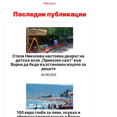
Реклама
Последни публикации
Стела Николова настоява дворът на
детска ясла „Приказен свят“ във
Варна да бъде възстановен изцяло за
децата
06/08/2026
100 евро глоба за пиян, псувал и
обиждал плажуващи във Варна