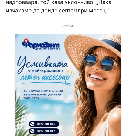
надпревара, той каза уклончиво: „Нека
изчакаме да дойде септември месец.”
Реклама