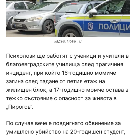
кадър: Нова ТВ
Психолози ще работят с ученици и учители в
благоевградските училища след трагичния
инцидент, при който 16-годишно момиче
загина след падане от петия етаж на
жилищен блок, а 17-годишно момче остава в
тежко състояние с опасност за живота в
„Пирогов“.
По случая вече е повдигнато обвинение за
умишлено убийство на 20-годишен студент,