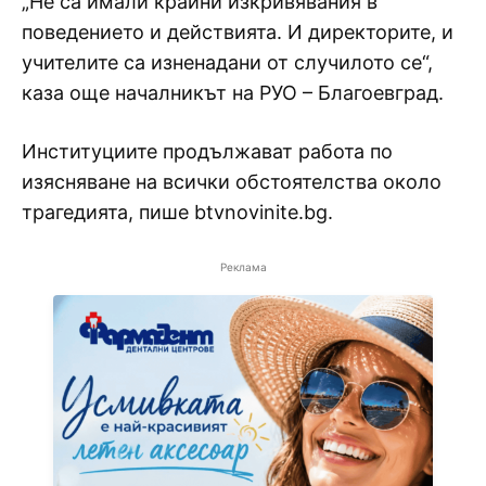
„Не са имали крайни изкривявания в
поведението и действията. И директорите, и
учителите са изненадани от случилото се“,
каза още началникът на РУО – Благоевград.
Институциите продължават работа по
изясняване на всички обстоятелства около
трагедията, пише btvnovinite.bg.
Реклама