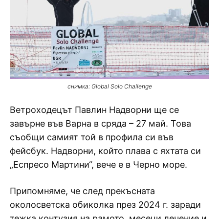
снимка: Global Solo Challenge
Ветроходецът Павлин Надворни ще се
завърне във Варна в сряда – 27 май. Това
съобщи самият той в профила си във
фейсбук. Надворни, който плава с яхтата си
„Еспресо Мартини“, вече е в Черно море.
Припомняме, че след прекъсната
околосветска обиколка през 2024 г. заради
тежка контузия на рамото, месеци лечение и