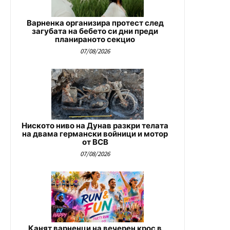
Варненка организира протест след
загубата на бебето си дни преди
планираното секцио
07/08/2026
Ниското ниво на Дунав разкри телата
на двама германски войници и мотор
от ВСВ
07/08/2026
Канят варненци на вечерен крос в