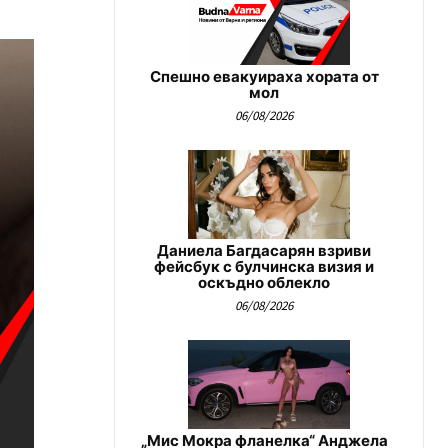
Спешно евакуираха хората от
мол
06/08/2026
Даниела Багдасарян взриви
фейсбук с булчинска визия и
оскъдно облекло
06/08/2026
„Мис Мокра фланелка“ Анджела