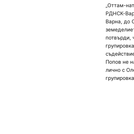
„Оттам-нат
РДНСК-Варн
Варна, до 
земеделиет
потвърди, 
групировка
съдействие
Попов не н
лично с Ол
групировка