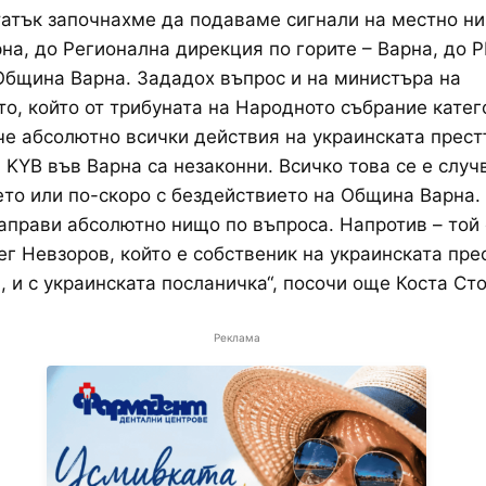
атък започнахме да подаваме сигнали на местно ни
а, до Регионална дирекция по горите – Варна, до 
Община Варна. Зададох въпрос и на министъра на
о, който от трибуната на Народното събрание кате
че абсолютно всички действия на украинската прес
 KYB във Варна са незаконни. Всичко това се е случ
то или по-скоро с бездействието на Община Варна.
аправи абсолютно нищо по въпроса. Напротив – той
ег Невзоров, който е собственик на украинската пре
, и с украинската посланичка“, посочи още Коста Ст
Реклама