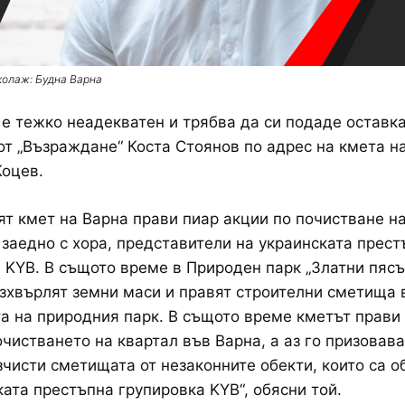
колаж: Будна Варна
 е тежко неадекватен и трябва да си подаде оставка
от „Възраждане“ Коста Стоянов по адрес на кмета н
оцев.
т кмет на Варна прави пиар акции по почистване н
 заедно с хора, представители на украинската прест
 KYB. В същото време в Природен парк „Златни пясъ
зхвърлят земни маси и правят строителни сметища 
а на природния парк. В същото време кметът прави
очистването на квартал във Варна, а аз го призовав
зчисти сметищата от незаконните обекти, които са о
ката престъпна групировка KYB“, обясни той.