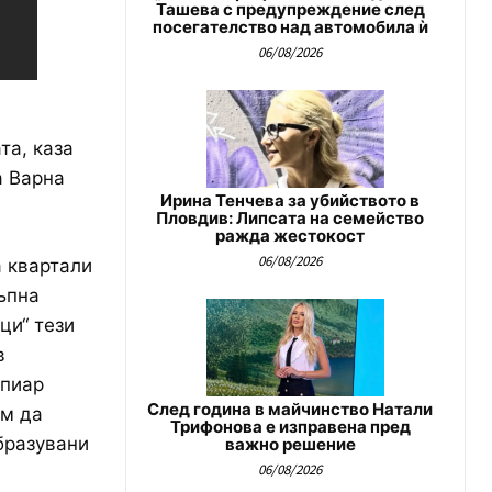
Ташева с предупреждение след
посегателство над автомобила ѝ
06/08/2026
та, каза
а Варна
Ирина Тенчева за убийството в
Пловдив: Липсата на семейство
ражда жестокост
06/08/2026
а квартали
ъпна
ци“ тези
в
 пиар
След година в майчинство Натали
ам да
Трифонова е изправена пред
бразувани
важно решение
06/08/2026