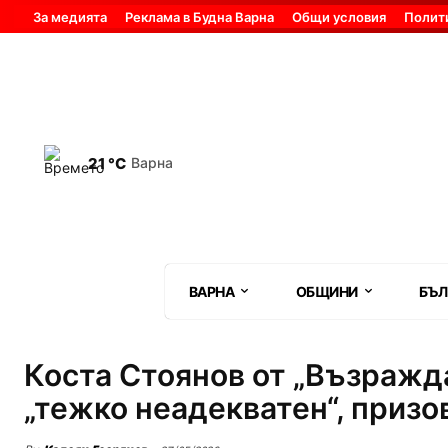
За медията
Реклама в Будна Варна
Общи условия
Полит
21 °C
Варна
ВАРНА
ОБЩИНИ
БЪЛ
Коста Стоянов от „Възражд
„тежко неадекватен“, призо