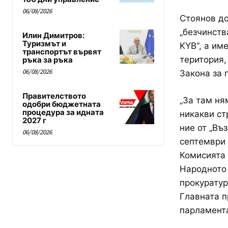
06/08/2026
Стоянов до
„безчинств
Илин Димитров:
Туризмът и
KYB“, а им
транспортът вървят
територия,
ръка за ръка
06/08/2026
Закона за г
Правителството
„За там ня
одобри бюджетната
процедура за идната
никакви ст
2027 г
ние от „Въ
06/08/2026
септември 
Комисията 
Народното 
прокуратур
Главната п
парламент