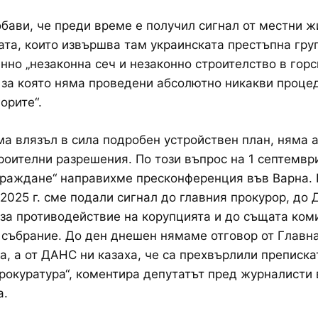
бави, че преди време е получил сигнал от местни ж
ата, които извършва там украинската престъпна гру
енно „незаконна сеч и незаконно строителство в горс
 за която няма проведени абсолютно никакви проце
орите“.
ма влязъл в сила подробен устройствен план, няма 
роителни разрешения. По този въпрос на 1 септември
зраждане“ направихме пресконференция във Варна. 
2025 г. сме подали сигнал до главния прокурор, до 
за противодействие на корупцията и до същата ком
събрание. До ден днешен нямаме отговор от Главн
а, а от ДАНС ни казаха, че са прехвърлили преписка
рокуратура“, коментира депутатът пред журналисти 
а.