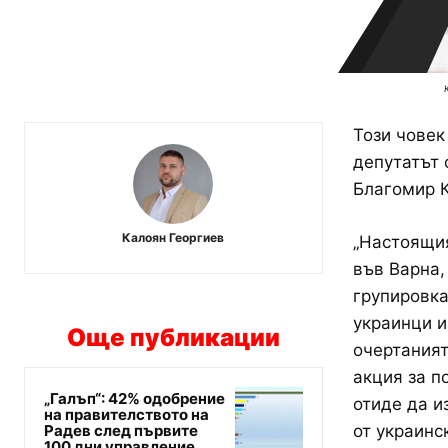
Този човек
депутатът 
Благомир К
Калоян Георгиев
„Настоящия
във Варна,
групировка
украинци и
Още публикации
очертаният
акция за п
„Галъп“: 42% одобрение
отиде да и
на правителството на
Радев след първите
от украинс
100 дни управление