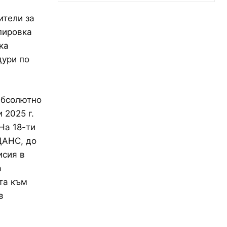
ители за
пировка
ка
дури по
абсолютно
 2025 г.
На 18-ти
ДАНС, до
исия в
а
та към
в