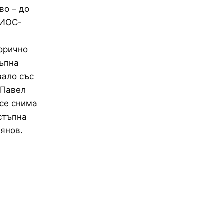
во – до
РИОС-
горично
тъпна
вало със
 Павел
 се снима
стъпна
оянов.