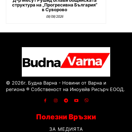
Д-р Месут Рушид оглави общинската
структура на „Прогресивна България“
в Суворово
08/08/2026
© 2026г. Будна Варна - Новини от Варна и
региона ® Собственост на Иноуейв Рисърч ЕООД.
Полезни Връзки
ЗА МЕДИЯТА