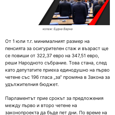
колаж: Будна Варна
От 1 юли т.г. минималният размер на
пенсията за осигурителен стаж и възраст ще
се повиши от 322,37 евро на 347,51 евро,
реши Народното събрание. Това стана, след
като депутатите приеха единодушно на първо
четене със 196 гласа „за“ промяна в Закона за
удължителния бюджет.
Парламентът прие срокът за предложения
между първо и второ четене на
законопроекта да бъде пет дни. По време на