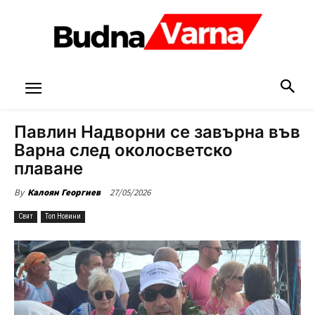
Павлин Надворни се завърна във
Варна след околосветско
плаване
27/05/2026
By
Калоян Георгиев
Свят
Топ Новини