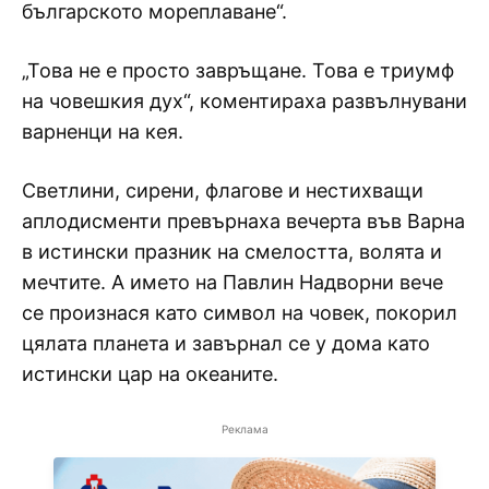
българското мореплаване“.
„Това не е просто завръщане. Това е триумф
на човешкия дух“, коментираха развълнувани
варненци на кея.
Светлини, сирени, флагове и нестихващи
аплодисменти превърнаха вечерта във Варна
в истински празник на смелостта, волята и
мечтите. А името на Павлин Надворни вече
се произнася като символ на човек, покорил
цялата планета и завърнал се у дома като
истински цар на океаните.
Реклама