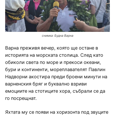
снимка: Будна Варна
Варна преживя вечер, която ще остане в
историята на морската столица. След като
обиколи света по море и прекоси океани,
бури и континенти, мореплавателят Павлин
Надворни акостира преди броени минути на
варненския бряг и буквално взриви
емоциите на стотиците хора, събрали се да
го посрещнат.
Яхтата му се появи на хоризонта под звуците