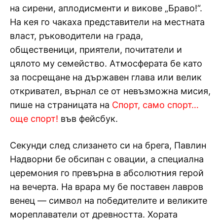
на сирени, аплодисменти и викове „Браво!“.
На кея го чакаха представители на местната
власт, ръководители на града,
общественици, приятели, почитатели и
цялото му семейство. Атмосферата бе като
за посрещане на държавен глава или велик
откривател, върнал се от невъзможна мисия,
пише на страницата на
Спорт, само спорт…
още спорт!
във фейсбук.
Секунди след слизането си на брега, Павлин
Надворни бе обсипан с овации, а специална
церемония го превърна в абсолютния герой
на вечерта. На врара му бе поставен лавров
венец — символ на победителите и великите
мореплаватели от древността. Хората