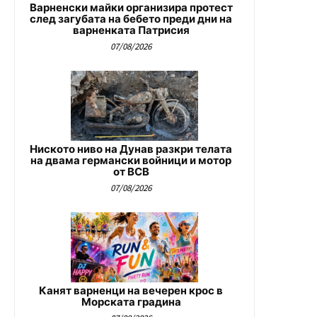
Варненски майки организира протест
след загубата на бебето преди дни на
варненката Патрисия
07/08/2026
Ниското ниво на Дунав разкри телата
на двама германски войници и мотор
от ВСВ
07/08/2026
Канят варненци на вечерен крос в
Морската градина