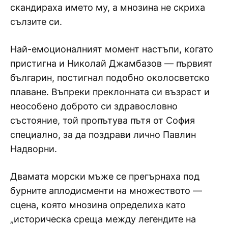
скандираха името му, а мнозина не скриха
сълзите си.
Най-емоционалният момент настъпи, когато
пристигна и Николай Джамбазов — първият
българин, постигнал подобно околосветско
плаване. Въпреки преклонната си възраст и
неособено доброто си здравословно
състояние, той пропътува пътя от София
специално, за да поздрави лично Павлин
Надворни.
Двамата морски мъже се прегърнаха под
бурните аплодисменти на множеството —
сцена, която мнозина определиха като
„историческа среща между легендите на