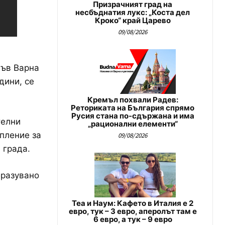
Призрачният град на
несбъднатия лукс: „Коста дел
Кроко“ край Царево
09/08/2026
във Варна
дини, се
Кремъл похвали Радев:
Реториката на България спрямо
Русия стана по-сдържана и има
телни
„рационални елементи“
пление за
09/08/2026
 града.
бразувано
Теа и Наум: Кафето в Италия е 2
евро, тук – 3 евро, аперолът там е
6 евро, а тук – 9 евро