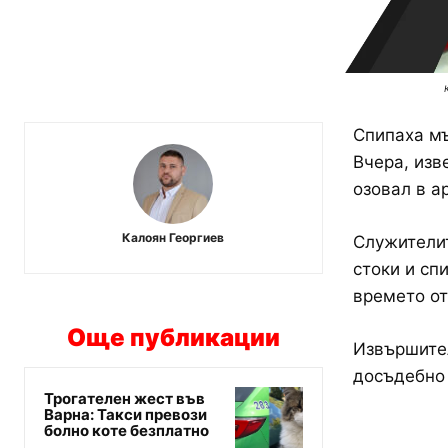
Спипаха мъ
Вчера, изв
озовал в а
Калоян Георгиев
Служителит
стоки и сп
времето от
Още публикации
Извършител
досъдебно 
Трогателен жест във
Варна: Такси превози
болно коте безплатно