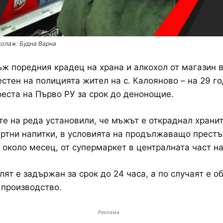
колаж: Будна Варна
ж поредния крадец на храна и алкохол от магазин 
естен на полицията жител на с. Калояново – на 29 го
реста на Първо РУ за срок до денонощие.
е на реда установили, че мъжът е откраднал храни
иртни напитки, в условията на продължаващо престъ
 около месец, от супермаркет в централната част на
ят е задържан за срок до 24 часа, а по случаят е о
производство.
Реклама