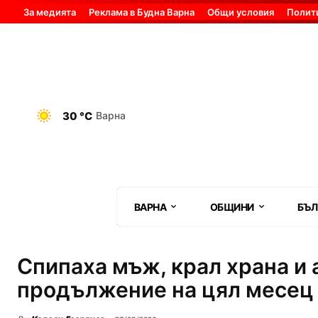
За медията
Реклама в Будна Варна
Общи условия
Полит
30 °C
Варна
ВАРНА
ОБЩИНИ
БЪЛ
Спипаха мъж, крал храна и 
продължение на цял месец