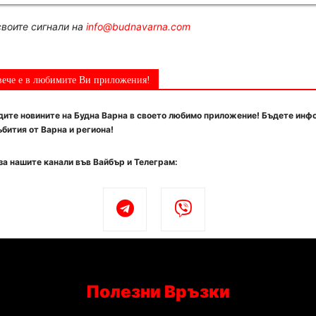
воите сигнали на
info@budnavarna.com
вече е в любимите Ви приложения!
ите новините на Будна Варна в своето любимо приложение! Бъдете инф
бития от Варна и региона!
за нашите канали във Вайбър и Телеграм:
Полезни Връзки