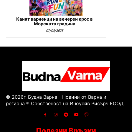
Канят варненци на вечерен крос в
Морската градина
07/08/2026
© 2026г. Будна Варна - Новини от Варна и
региона ® Собственост на Иноуейв Рисърч ЕООД.
Полезни Връзки