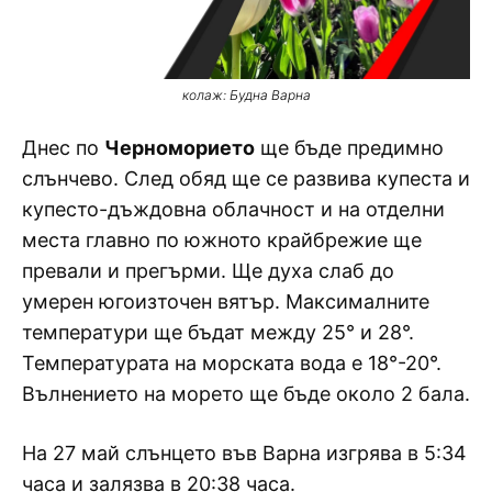
колаж: Будна Варна
Днес по
Черноморието
ще бъде предимно
слънчево. След обяд ще се развива купеста и
купесто-дъждовна облачност и на отделни
места главно по южното крайбрежие ще
превали и прегърми. Ще духа слаб до
умерен югоизточен вятър. Максималните
температури ще бъдат между 25° и 28°.
Температурата на морската вода е 18°-20°.
Вълнението на морето ще бъде около 2 бала.
На 27 май слънцето във Варна изгрява в 5:34
часа и залязва в 20:38 часа.