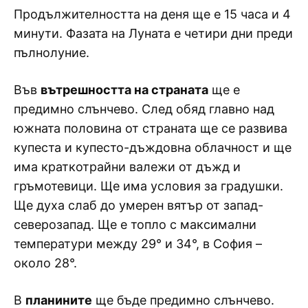
Продължителността на деня ще е 15 часа и 4
минути. Фазата на Луната е четири дни преди
пълнолуние.
Във
вътрешността на страната
ще е
предимно слънчево. След обяд главно над
южната половина от страната ще се развива
купеста и купесто-дъждовна облачност и ще
има краткотрайни валежи от дъжд и
гръмотевици. Ще има условия за градушки.
Ще духа слаб до умерен вятър от запад-
северозапад. Ще е топло с максимални
температури между 29° и 34°, в София –
около 28°.
В
планините
ще бъде предимно слънчево.