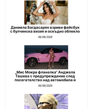
Даниела Багдасарян взриви фейсбук
с булчинска визия и оскъдно облекло
06/08/2026
„Мис Мокра фланелка“ Анджела
Ташева с предупреждение след
посегателство над автомобила ѝ
06/08/2026