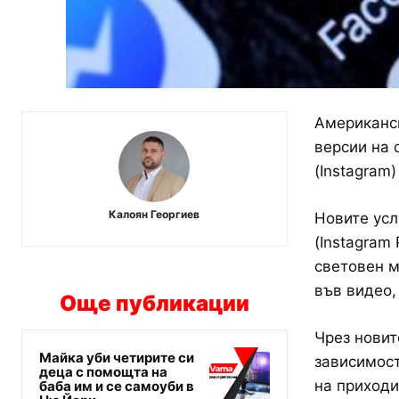
Американск
версии на 
(Instagram
Калоян Георгиев
Новите усл
(Instagram 
световен м
във видео,
Още публикации
Чрез новит
Майка уби четирите си
зависимост
деца с помощта на
на приходи
баба им и се самоуби в