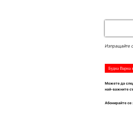
Изпращайте с
Будна Варна 
Можете да след
най-важните съ
Абонирайте се 