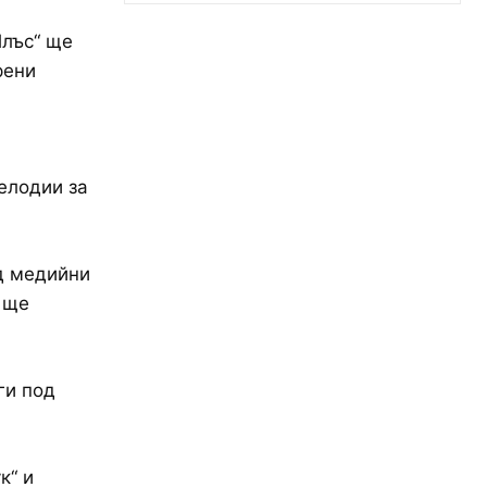
Плъс“ ще
рени
елодии за
д медийни
 ще
ги под
к“ и