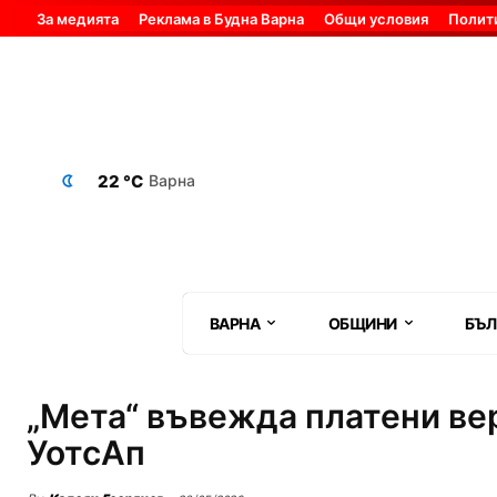
За медията
Реклама в Будна Варна
Общи условия
Полит
22 °C
Варна
ВАРНА
ОБЩИНИ
БЪЛ
„Мета“ въвежда платени ве
УотсАп