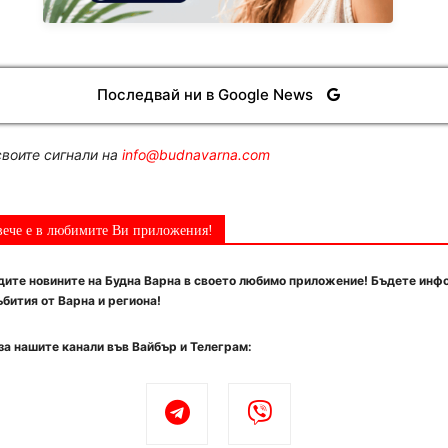
Последвай ни в Google News
воите сигнали на
info@budnavarna.com
вече е в любимите Ви приложения!
ите новините на Будна Варна в своето любимо приложение! Бъдете инф
бития от Варна и региона!
за нашите канали във Вайбър и Телеграм: