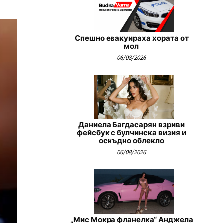
Спешно евакуираха хората от
мол
06/08/2026
Даниела Багдасарян взриви
фейсбук с булчинска визия и
оскъдно облекло
06/08/2026
„Мис Мокра фланелка“ Анджела