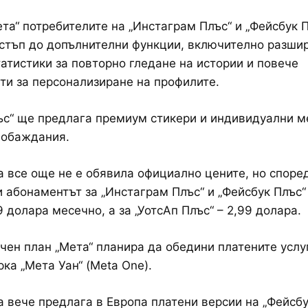
та“ потребителите на „Инстаграм Плъс“ и „Фейсбук 
стъп до допълнителни функции, включително разши
татистики за повторно гледане на истории и повече
и за персонализиране на профилите.
ъс“ ще предлага премиум стикери и индивидуални м
 обаждания.
 все още не е обявила официално цените, но споре
 абонаментът за „Инстаграм Плъс“ и „Фейсбук Плъс“
9 долара месечно, а за „УотсАп Плъс“ – 2,99 долара.
чен план „Мета“ планира да обедини платените услу
ка „Мета Уан“ (Meta One).
 вече предлага в Европа платени версии на „Фейсбу