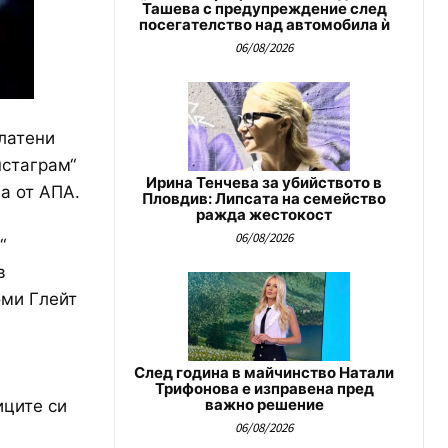
Ташева с предупреждение след
посегателство над автомобила ѝ
06/08/2026
латени
нстаграм“
Ирина Тенчева за убийството в
на от АПА.
Пловдив: Липсата на семейство
ражда жестокост
06/08/2026
“
в
оми Глейт
След година в майчинство Натали
Трифонова е изправена пред
важно решение
иците си
06/08/2026