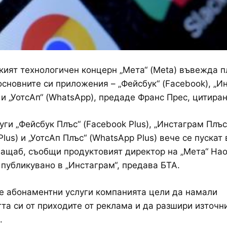
ият технологичен концерн „Мета“ (Meta) въвежда п
основните си приложения – „Фейсбук“ (Facebook), „И
) и „УотсАп“ (WhatsApp), предаде Франс Прес, цитира
уги „Фейсбук Плъс“ (Facebook Plus), „Инстаграм Плъс
Plus) и „УотсАп Плъс“ (WhatsApp Plus) вече се пускат 
ащаб, съобщи продуктовият директор на „Мета“ На
 публикувано в „Инстаграм“, предава БТА.
е абонаментни услуги компанията цели да намали
та си от приходите от реклама и да разшири източн
.