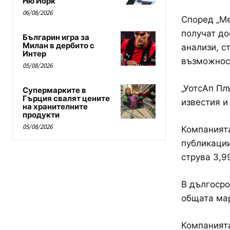
Ню Йорк
06/08/2026
Според „Ме
получат до
Българин игра за
Милан в дербито с
анализи, с
Интер
възможност
05/08/2026
„УотсАп Пл
Супермарките в
Гърция свалят цените
известия и
на хранителните
продукти
05/08/2026
Компанията
публикации
струва 3,9
В дългосро
общата мар
Компанията