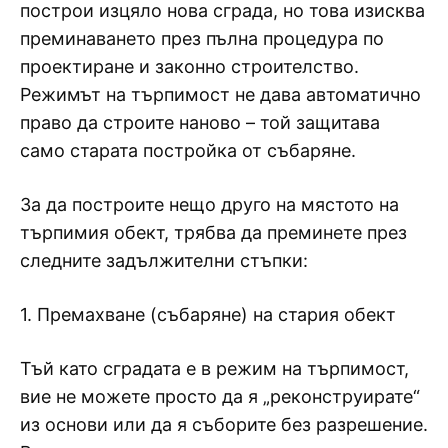
построи изцяло нова сграда, но това изисква
преминаването през пълна процедура по
проектиране и законно строителство.
Режимът на търпимост не дава автоматично
право да строите наново – той защитава
само старата постройка от събаряне.
За да построите нещо друго на мястото на
търпимия обект, трябва да преминете през
следните задължителни стъпки:
1. Премахване (събаряне) на стария обект
Тъй като сградата е в режим на търпимост,
вие не можете просто да я „реконструирате“
из основи или да я съборите без разрешение.