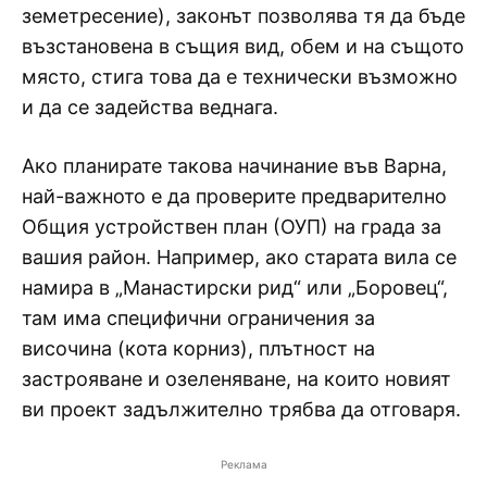
земетресение), законът позволява тя да бъде
възстановена в същия вид, обем и на същото
място, стига това да е технически възможно
и да се задейства веднага.
Ако планирате такова начинание във Варна,
най-важното е да проверите предварително
Общия устройствен план (ОУП) на града за
вашия район. Например, ако старата вила се
намира в „Манастирски рид“ или „Боровец“,
там има специфични ограничения за
височина (кота корниз), плътност на
застрояване и озеленяване, на които новият
ви проект задължително трябва да отговаря.
Реклама