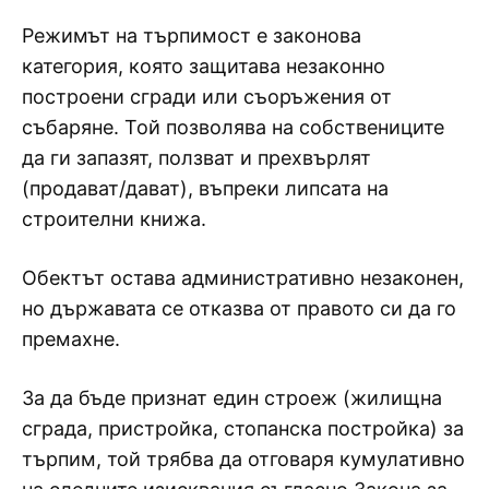
Режимът на търпимост е законова
категория, която защитава незаконно
построени сгради или съоръжения от
събаряне. Той позволява на собствениците
да ги запазят, ползват и прехвърлят
(продават/дават), въпреки липсата на
строителни книжа.
Обектът остава административно незаконен,
но държавата се отказва от правото си да го
премахне.
За да бъде признат един строеж (жилищна
сграда, пристройка, стопанска постройка) за
търпим, той трябва да отговаря кумулативно