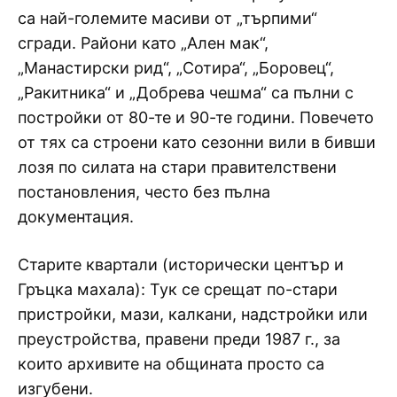
са най-големите масиви от „търпими“
сгради. Райони като „Ален мак“,
„Манастирски рид“, „Сотира“, „Боровец“,
„Ракитника“ и „Добрева чешма“ са пълни с
постройки от 80-те и 90-те години. Повечето
от тях са строени като сезонни вили в бивши
лозя по силата на стари правителствени
постановления, често без пълна
документация.
Старите квартали (исторически център и
Гръцка махала): Тук се срещат по-стари
пристройки, мази, калкани, надстройки или
преустройства, правени преди 1987 г., за
които архивите на общината просто са
изгубени.