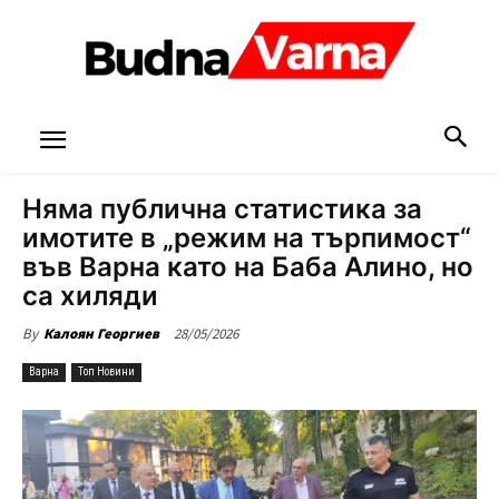
Няма публична статистика за
имотите в „режим на търпимост“
във Варна като на Баба Алино, но
са хиляди
28/05/2026
By
Калоян Георгиев
Варна
Топ Новини