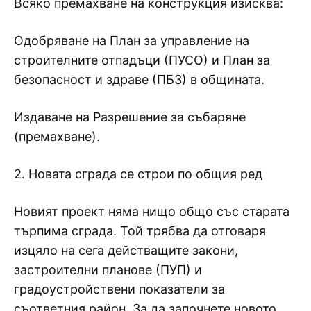
Всяко премахване на конструкция изисква:
Одобряване на План за управление на
строителните отпадъци (ПУСО) и План за
безопасност и здраве (ПБЗ) в общината.
Издаване на Разрешение за събаряне
(премахване).
2. Новата сграда се строи по общия ред
Новият проект няма нищо общо със старата
търпима сграда. Той трябва да отговаря
изцяло на сега действащите закони,
застроителни планове (ПУП) и
градоустройствени показатели за
съответния район. За да започнете новото