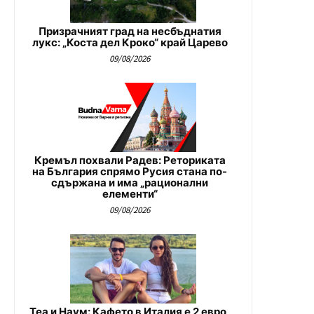
Призрачният град на несбъднатия
лукс: „Коста дел Кроко“ край Царево
09/08/2026
Кремъл похвали Радев: Реториката
на България спрямо Русия стана по-
сдържана и има „рационални
елементи“
09/08/2026
Теа и Наум: Кафето в Италия е 2 евро,