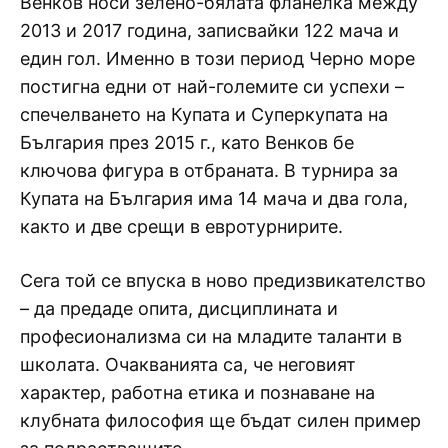
Венков носи зелено-бялата фланелка между
2013 и 2017 година, записвайки 122 мача и
един гол. Именно в този период Черно море
постигна едни от най-големите си успехи –
спечелването на Купата и Суперкупата на
България през 2015 г., като Венков бе
ключова фигура в отбраната. В турнира за
Купата на България има 14 мача и два гола,
както и две срещи в евротурнирите.
Сега той се впуска в ново предизвикателство
– да предаде опита, дисциплината и
професионализма си на младите таланти в
школата. Очакванията са, че неговият
характер, работна етика и познаване на
клубната философия ще бъдат силен пример