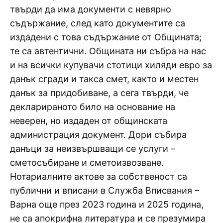
твърди да има документи с невярно
съдържание, след като документите са
издадени с това съдържание от Общината;
те са автентични. Общината ни събра на нас
и на всички купувачи стотици хиляди евро за
данък сгради и такса смет, както и местен
данък за придобиване, а сега твърди, че
декларираното било на основание на
неверен, но издаден от общинската
администрация документ. Дори събира
данъци за неизвършващи се услуги –
сметосъбиране и сметоизвозване.
Нотариалните актове за собственост са
публични и вписани в Служба Вписвания –
Варна още през 2023 година и 2025 година,
не са апокрифна литература и се презумира