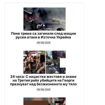
Поне трима са загинали след мощни
руски атаки в Източна Украйна
09/08/2026
24 часа: С нацистки жестове и знаме
на Третия райх убийците на Георги
празнуват над безжизненото му тяло
09/08/2026