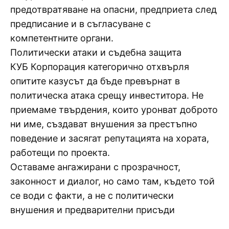
предотвратяване на опасни, предприета след
предписание и в съгласуване с
компетентните органи.
Политически атаки и съдебна защита
КУБ Корпорация категорично отхвърля
опитите казусът да бъде превърнат в
политическа атака срещу инвеститора. Не
приемаме твърдения, които уронват доброто
ни име, създават внушения за престъпно
поведение и засягат репутацията на хората,
работещи по проекта.
Оставаме ангажирани с прозрачност,
законност и диалог, но само там, където той
се води с факти, а не с политически
внушения и предварителни присъди