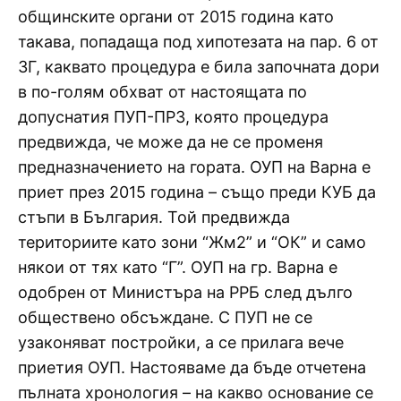
общинските органи от 2015 година като
такава, попадаща под хипотезата на пар. 6 от
ЗГ, каквато процедура е била започната дори
в по-голям обхват от настоящата по
допуснатия ПУП-ПРЗ, която процедура
предвижда, че може да не се променя
предназначението на гората. ОУП на Варна е
приет през 2015 година – също преди КУБ да
стъпи в България. Той предвижда
териториите като зони “Жм2” и “ОК” и само
някои от тях като “Г”. ОУП на гр. Варна е
одобрен от Министъра на РРБ след дълго
обществено обсъждане. С ПУП не се
узаконяват постройки, а се прилага вече
приетия ОУП. Настояваме да бъде отчетена
пълната хронология – на какво основание се