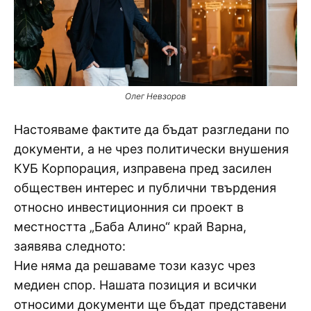
Олег Невзоров
Настояваме фактите да бъдат разгледани по
документи, а не чрез политически внушения
КУБ Корпорация, изправена пред засилен
обществен интерес и публични твърдения
относно инвестиционния си проект в
местността „Баба Алино“ край Варна,
заявява следното:
Ние няма да решаваме този казус чрез
медиен спор. Нашата позиция и всички
относими документи ще бъдат представени