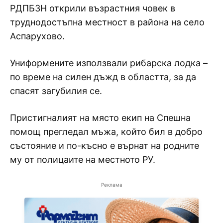
РДПБЗН открили възрастния човек в
труднодостъпна местност в района на село
Аспарухово.
Униформените използвали рибарска лодка –
по време на силен дъжд в областта, за да
спасят загубилия се.
Пристигналият на място екип на Спешна
помощ прегледал мъжа, който бил в добро
състояние и по-късно е върнат на родните
му от полицаите на местното РУ.
Реклама