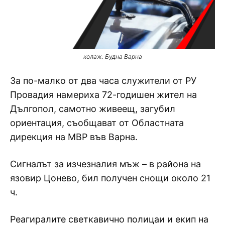
колаж: Будна Варна
За по-малко от два часа служители от РУ
Провадия намериха 72-годишен жител на
Дългопол, самотно живеещ, загубил
ориентация, съобщават от Областната
дирекция на МВР във Варна.
Сигналът за изчезналия мъж – в района на
язовир Цонево, бил получен снощи около 21
ч.
Реагиралите светкавично полицаи и екип на