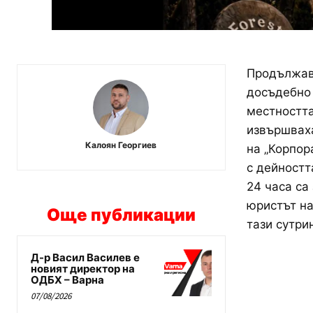
Продължав
досъдебно 
местността
извършваха
Калоян Георгиев
на „Корпор
с дейностт
24 часа са
юристът на
Още публикации
тази сутри
Д-р Васил Василев е
новият директор на
ОДБХ – Варна
07/08/2026