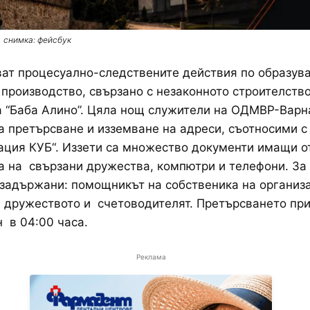
снимка: фейсбук
ат процесуално-следствените действия по образув
производство, свързано с незаконното строителство
 “Баба Алино”. Цяла нощ служители на ОДМВР-Варн
 претърсване и изземване на адреси, съотносими с
ация КУБ“. Иззети са множество документи имащи 
а на свързани дружества, компютри и телефони. За 
 задържани: помощникът на собственика на организ
 дружеството и счетоводителят. Претърсването пр
н в 04:00 часа.
Реклама