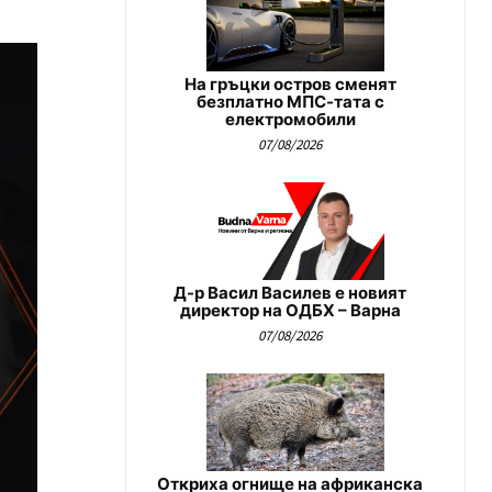
На гръцки остров сменят
безплатно МПС-тата с
електромобили
07/08/2026
Д-р Васил Василев е новият
директор на ОДБХ – Варна
07/08/2026
Откриха огнище на африканска