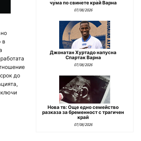
чума по свинете край Варна
07/08/2026
ано
 в
а
Джонатан Хуртадо напусна
Спартак Варна
 работата
07/08/2026
отношение
срок до
ацията,
иключи
Нова тв: Още едно семейство
разказа за бременност с трагичен
край
07/08/2026