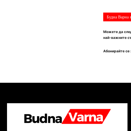
Будна Варна 
Можете да след
най-важните съ
Абонирайте се 