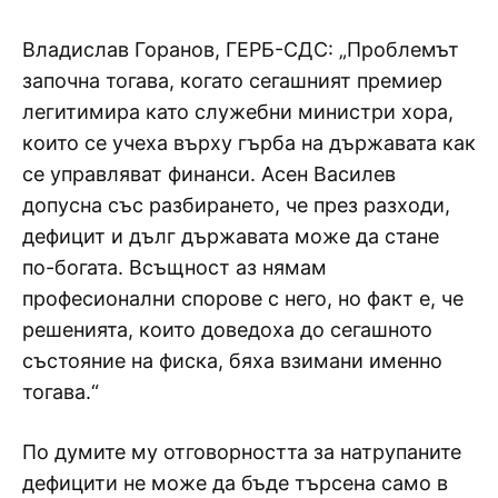
Владислав Горанов, ГЕРБ-СДС: „Проблемът
започна тогава, когато сегашният премиер
легитимира като служебни министри хора,
които се учеха върху гърба на държавата как
се управляват финанси. Асен Василев
допусна със разбирането, че през разходи,
дефицит и дълг държавата може да стане
по-богата. Всъщност аз нямам
професионални спорове с него, но факт е, че
решенията, които доведоха до сегашното
състояние на фиска, бяха взимани именно
тогава.“
По думите му отговорността за натрупаните
дефицити не може да бъде търсена само в