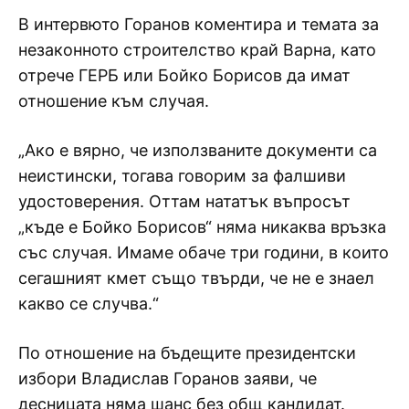
В интервюто Горанов коментира и темата за
незаконното строителство край Варна, като
отрече ГЕРБ или Бойко Борисов да имат
отношение към случая.
„Ако е вярно, че използваните документи са
неистински, тогава говорим за фалшиви
удостоверения. Оттам нататък въпросът
„къде е Бойко Борисов“ няма никаква връзка
със случая. Имаме обаче три години, в които
сегашният кмет също твърди, че не е знаел
какво се случва.“
По отношение на бъдещите президентски
избори Владислав Горанов заяви, че
десницата няма шанс без общ кандидат.