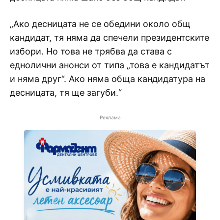
„Ако десницата не се обедини около общ
кандидат, тя няма да спечели президентските
избори. Но това не трябва да става с
еднолични анонси от типа „това е кандидатът
и няма друг“. Ако няма обща кандидатура на
десницата, тя ще загуби.“
Реклама