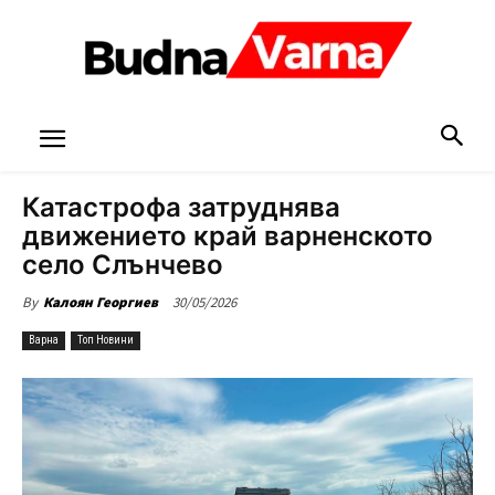
Катастрофа затруднява
движението край варненското
село Слънчево
30/05/2026
By
Калоян Георгиев
Варна
Топ Новини