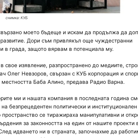
снимка: КУБ
свързано моето бъдеще и искам да продължа да до
 развитие. Дори съм привлякъл още чуждестранни
и в града, защото вярвам в потенциала му.
 в свое изявление, разпространено до медиите, стр
ч Олег Невзоров, свързан с КУБ корпорация и спор
 местността Баба Алино, предава Радио Варна.
орите ми и нашата компания в последната година см
на безпрецедентен политически и институционален 
 пространство се тиражираха манипулативни и откр
ърдения за законността на един от нашите проекти 
След идването ни в страната, започнахме да работи