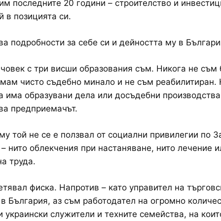
им последните 20 години – строителство и инвестиц
й в позицията си.
ва подробности за себе си и дейността му в Българи
човек с три висши образования съм. Никога не съм 
мам чисто съдебно минало и не съм реабилитиран. 
а има образувани дела или досъдебни производств
ва предприемачът.
му той не се е ползвал от социални привилегии по З
– нито облекчения при настаняване, нито лечение и
на труда.
тявал фиска. Напротив – като управител на търговс
в България, аз съм работодател на огромно количе
и украински служители и техните семейства, на коит