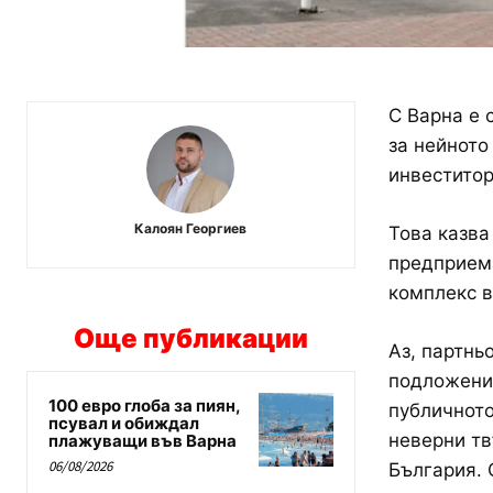
С Варна е 
за нейното
инвеститор
Калоян Георгиев
Това казва
предприема
комплекс в
Още публикации
Аз, партнь
подложени 
100 евро глоба за пиян,
публичното
псувал и обиждал
неверни тв
плажуващи във Варна
06/08/2026
България. 