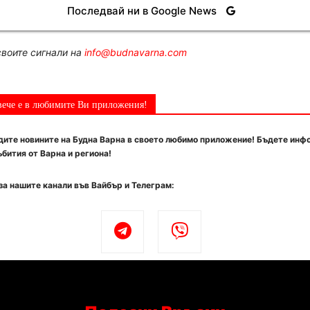
Последвай ни в Google News
воите сигнали на
info@budnavarna.com
вече е в любимите Ви приложения!
ите новините на Будна Варна в своето любимо приложение! Бъдете инф
бития от Варна и региона!
за нашите канали във Вайбър и Телеграм: