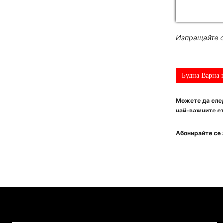
Изпращайте с
Будна Варна 
Можете да след
най-важните съ
Абонирайте се 