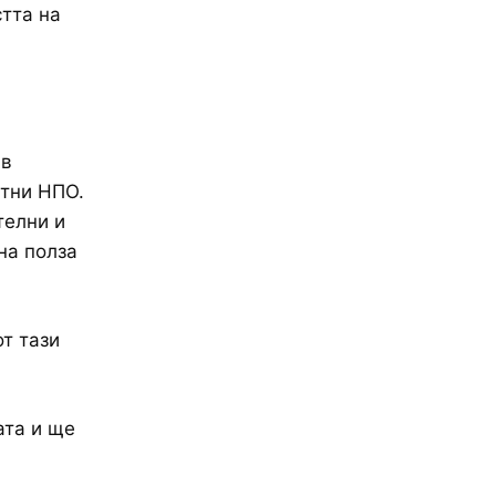
тта на
 в
стни НПО.
телни и
на полза
от тази
ата и ще