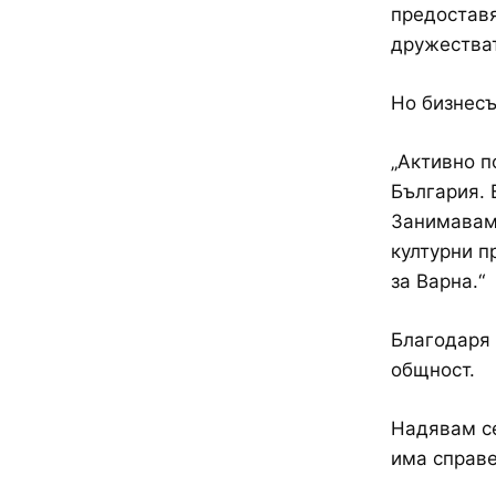
предоставя
дружестват
Но бизнесъ
„Активно п
България. 
Занимавам 
културни п
за Варна.“
Благодаря 
общност.
Надявам се
има справе