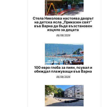
Стела Николова настоява дворът
на детска ясла „Приказен свят“
във Варна да бъде възстановен
изцяло за децата
06/08/2026
100 евро глоба за пиян, псувал и
обиждал плажуващи във Варна
06/08/2026