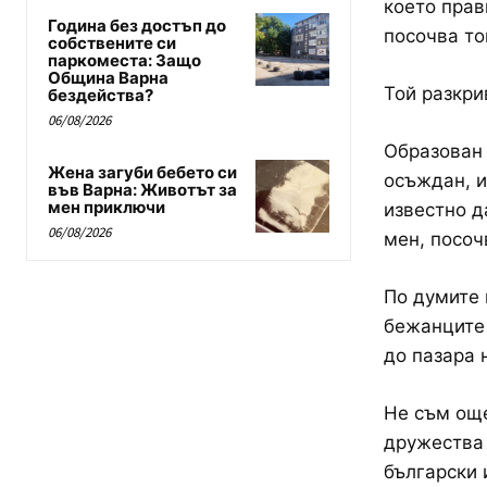
което прав
Година без достъп до
посочва то
собствените си
паркоместа: Защо
Община Варна
Той разкри
бездейства?
06/08/2026
Образован 
Жена загуби бебето си
осъждан, и
във Варна: Животът за
мен приключи
известно д
06/08/2026
мен, посоч
По думите 
бежанците 
до пазара 
Не съм още
дружества 
български 