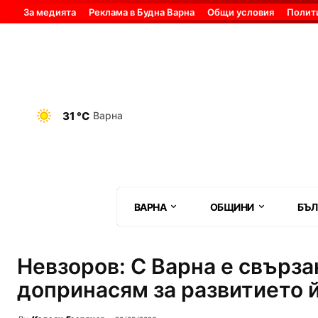
За медията
Реклама в Будна Варна
Общи условия
Полит
31 °C
Варна
ВАРНА
ОБЩИНИ
БЪЛ
Невзоров: С Варна е свърза
допринасям за развитието 