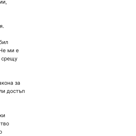
ии,
я.
бил
Не ми е
а срещу
акона за
ли достъп
ки
ство
о