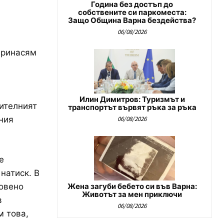
Година без достъп до
собствените си паркоместа:
Защо Община Варна бездейства?
06/08/2026
принасям
Илин Димитров: Туризмът и
оителният
транспортът вървят ръка за ръка
ния
06/08/2026
е
натиск. В
овено
Жена загуби бебето си във Варна:
Животът за мен приключи
в
06/08/2026
м това,