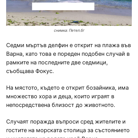
снимка: Петел.бг
Седми мъртъв делфин е открит на плажа във
Варна, като това е пореден подобен случай в
рамките на последните две седмици,
съобщава Фокус.
На мястото, където е открит бозайника, има
множество хора и деца, които играят в
непосредствена близост до животното.
Случаят поражда въпроси сред жителите и
гостите на морската столица за състоянието