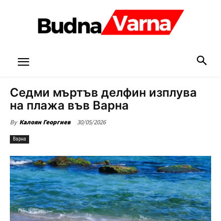
Седми мъртъв делфин изплува
на плажа във Варна
30/05/2026
By
Калоян Георгиев
Варна