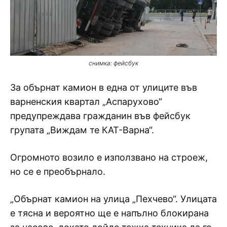
снимка: фейсбук
За обърнат камион в една от улиците във
варненския квартал „Аспарухово“
предупреждава гражданин във фейсбук
групата „Виждам те КАТ-Варна“.
Огромното возило е използвано на строеж,
но се е преобърнало.
„Обърнат камион на улица „Пехчево“. Улицата
е тясна и вероятно ще е напълно блокирана