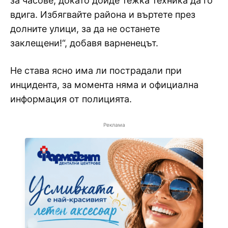
за часове, докато дойде тежка техника да го
вдига. Избягвайте района и въртете през
долните улици, за да не останете
заклещени!“, добавя варненецът.
Не става ясно има ли пострадали при
инцидента, за момента няма и официална
информация от полицията.
Реклама