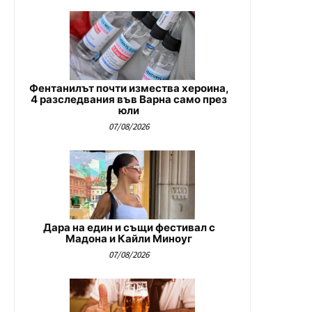
Фентанилът почти измества хероина,
4 разследвания във Варна само през
юли
07/08/2026
Дара на един и същи фестивал с
Мадона и Кайли Миноуг
07/08/2026