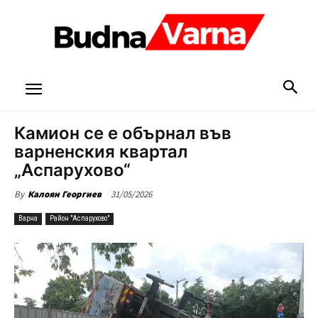
Камион се е обърнал във
варненския квартал
„Аспарухово“
31/05/2026
By
Калоян Георгиев
Варна
Район "Аспарухово"