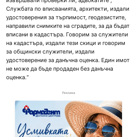
извършвали проверки ли, адвокатите ,
Службата по вписванията, архитекти, издали
удостоверения за търпимост, геодезистите,
направили снимките на сградите, за да бъдат
вписани в кадастъра. Говорим за служители
на кадастъра, издали тези скици и говорим
за общински служители, издали
удостоверение за данъчна оценка. Един имот
не може да бъде продаден без данъчна
оценка.“
Реклама