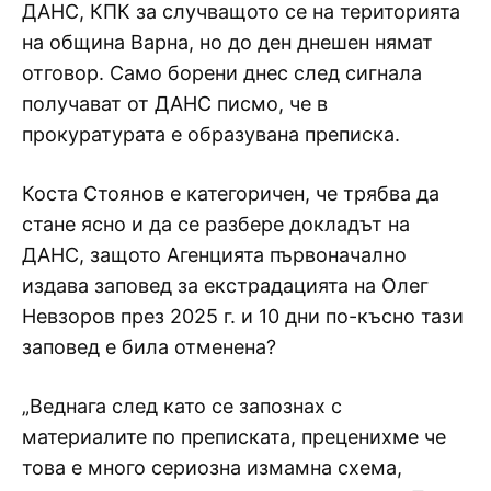
ДАНС, КПК за случващото се на територията
на община Варна, но до ден днешен нямат
отговор. Само борени днес след сигнала
получават от ДАНС писмо, че в
прокуратурата е образувана преписка.
Коста Стоянов е категоричен, че трябва да
стане ясно и да се разбере докладът на
ДАНС, защото Агенцията първоначално
издава заповед за екстрадацията на Олег
Невзоров през 2025 г. и 10 дни по-късно тази
заповед е била отменена?
„Веднага след като се запознах с
материалите по преписката, преценихме че
това е много сериозна измамна схема,