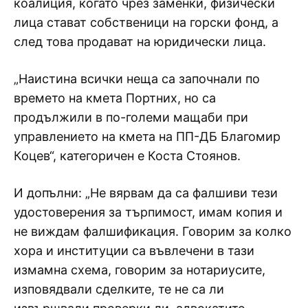
коалиция, когато чрез заменки, физически
лица стават собственици на горски фонд, а
след това продават на юридически лица.
„Наистина всички неща са започнали по
времето на кмета Портних, но са
продължили в по-големи мащаби при
управлението на кмета на ПП-ДБ Благомир
Коцев“, категоричен е Коста Стоянов.
И допълни: „Не вярвам да са фалшиви тези
удостоверения за търпимост, имам копия и
не виждам фалшификация. Говорим за колко
хора и институции са въвлечени в тази
измамна схема, говорим за нотариусите,
изповядвали сделките, те не са ли