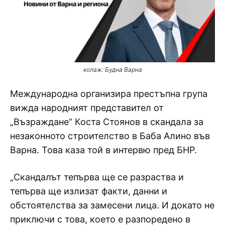
колаж: Будна Варна
Международна организира престъпна група
вижда народният представител от
„Възраждане“ Коста Стоянов в скандала за
незаконното строителство в Баба Алино във
Варна. Това каза той в интервю пред БНР.
„Скандалът тепърва ще се разраства и
тепърва ще излизат факти, данни и
обстоятелства за замесени лица. И докато не
приключи с това, което е разпоредено в