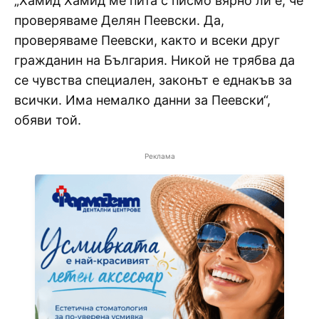
„Хамид Хамид ме пита с писмо вярно ли е, че
проверяваме Делян Пеевски. Да,
проверяваме Пеевски, както и всеки друг
гражданин на България. Никой не трябва да
се чувства специален, законът е еднакъв за
всички. Има немалко данни за Пеевски“,
обяви той.
Реклама