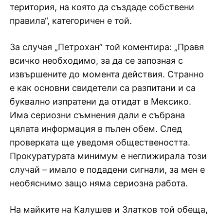
територия, на която да създаде собствени
правила“, категоричен е той.
За случая „Петрохан” той коментира: „Правя
всичко необходимо, за да се запозная с
извършените до момента действия. Странно
е как основни свидетели са разпитани и са
буквално изпратени да отидат в Мексико.
Има сериозни съмнения дали е събрана
цялата информация в пълен обем. След
проверката ще уведомя обществеността.
Прокуратурата минимум е неглижирала този
случай – имало е подадени сигнали, за мен е
необяснимо защо няма сериозна работа.
На майките на Калушев и Златков той обеща,