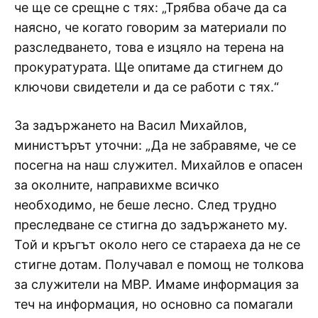
че ще се срещне с тях: „Трябва обаче да са
наясно, че когато говорим за материали по
разследването, това е изцяло на терена на
прокуратурата. Ще опитаме да стигнем до
ключови свидетели и да се работи с тях.“
За задържането на Васил Михайлов,
министърът уточни: „Да не забравяме, че се
посегна на наш служител. Михайлов е опасен
за околните, направихме всичко
необходимо, не беше лесно. След трудно
преследване се стигна до задържането му.
Той и кръгът около него се стараеха да не се
стигне дотам. Получавал е помощ не толкова
за служители на МВР. Имаме информация за
теч на информация, но основно са помагали