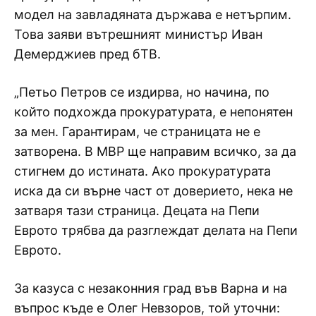
модел на завладяната държава е нетърпим.
Това заяви вътрешният министър Иван
Демерджиев пред бТВ.
„Петьо Петров се издирва, но начина, по
който подхожда прокуратурата, е непонятен
за мен. Гарантирам, че страницата не е
затворена. В МВР ще направим всичко, за да
стигнем до истината. Ако прокуратурата
иска да си върне част от доверието, нека не
затваря тази страница. Децата на Пепи
Еврото трябва да разглеждат делата на Пепи
Еврото.
За казуса с незаконния град във Варна и на
въпрос къде е Олег Невзоров, той уточни: