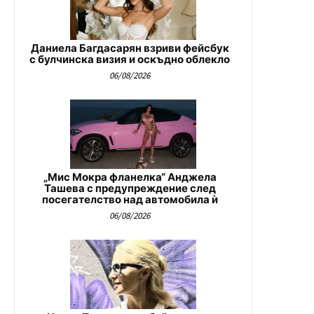
Даниела Багдасарян взриви фейсбук
с булчинска визия и оскъдно облекло
06/08/2026
„Мис Мокра фланелка“ Анджела
Ташева с предупреждение след
посегателство над автомобила ѝ
06/08/2026