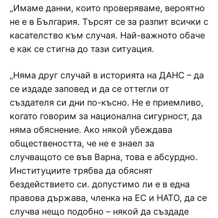
„Имаме данни, които проверяваме, вероятно
не е в България. Търсят се за разпит всички с
касателство към случая. Най-важното обаче
е как се стигна до тази ситуация.
„Няма друг случай в историята на ДАНС – да
се издаде заповед и да се оттегли от
създателя си дни по-късно. Не е приемливо,
когато говорим за национална сигурност, да
няма обяснение. Ако някой убеждава
обществеността, че не е знаел за
случващото се във Варна, това е абсурдно.
Институциите трябва да обяснят
бездействието си. допустимо ли е в една
правова държава, членка на ЕС и НАТО, да се
случва нещо подобно – някой да създаде