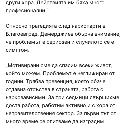
други хора. Действията им бяха много
професионални.“
Относно трагедията след наркопарти в
Благоевград, Демерджиев обърна внимание,
че проблемът е сериозен и случилото се е
симптом.
„Мотивирани сме да спасим всеки живот,
който можем. Проблемът е неглижиран от
години. Трябва превенция, която обаче
отдавна отсъства в страната, работа с
наркозависими. За три седмици свършихме
доста работа, работим активно и с хора от
неправителствения сектор. За първи път от
много време се опитваме да изградим