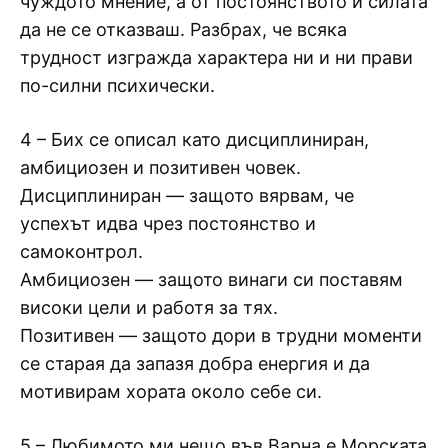
чуждото мнение, а от постоянството и силата
да не се отказваш. Разбрах, че всяка
трудност изгражда характера ни и ни прави
по-силни психически.
4 – Бих се описал като дисциплиниран,
амбициозен и позитивен човек.
Дисциплиниран — защото вярвам, че
успехът идва чрез постоянство и
самоконтрол.
Амбициозен — защото винаги си поставям
високи цели и работя за тях.
Позитивен — защото дори в трудни моменти
се старая да запазя добра енергия и да
мотивирам хората около себе си.
5 – Любимото ми нещо във Варна е Морската