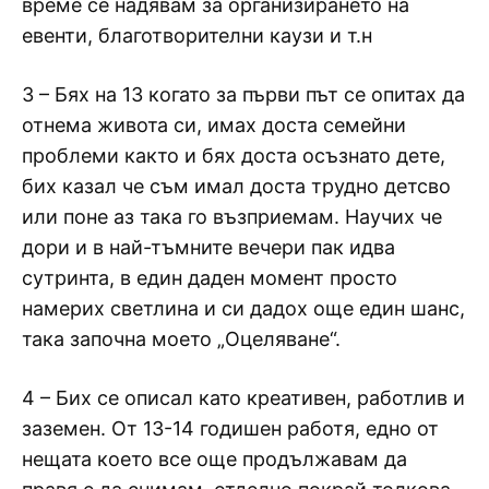
време се надявам за организирането на
евенти, благотворителни каузи и т.н
3 – Бях на 13 когато за първи път се опитах да
отнема живота си, имах доста семейни
проблеми както и бях доста осъзнато дете,
бих казал че съм имал доста трудно детсво
или поне аз така го възприемам. Научих че
дори и в най-тъмните вечери пак идва
сутринта, в един даден момент просто
намерих светлина и си дадох още един шанс,
така започна моето „Оцеляване“.
4 – Бих се описал като креативен, работлив и
заземен. От 13-14 годишен работя, едно от
нещата което все още продължавам да