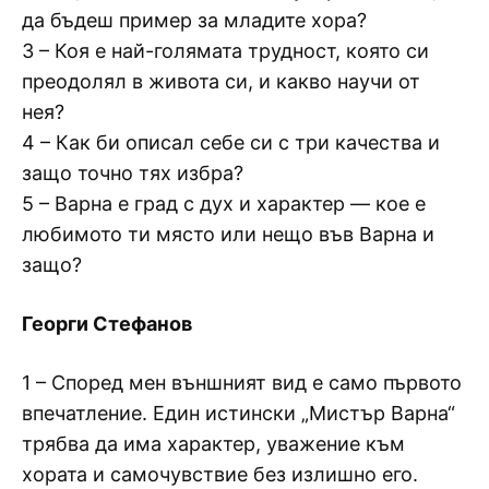
да бъдеш пример за младите хора?
3 – Коя е най-голямата трудност, която си
преодолял в живота си, и какво научи от
нея?
4 – Как би описал себе си с три качества и
защо точно тях избра?
5 – Варна е град с дух и характер — кое е
любимото ти място или нещо във Варна и
защо?
Георги Стефанов
1 – Според мен външният вид е само първото
впечатление. Един истински „Мистър Варна“
трябва да има характер, уважение към
хората и самочувствие без излишно его.