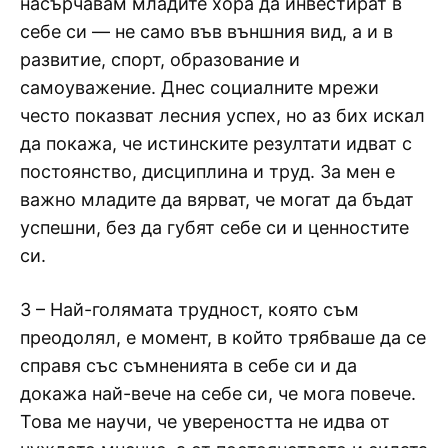
насърчавам младите хора да инвестират в
себе си — не само във външния вид, а и в
развитие, спорт, образование и
самоуважение. Днес социалните мрежи
често показват лесния успех, но аз бих искал
да покажа, че истинските резултати идват с
постоянство, дисциплина и труд. За мен е
важно младите да вярват, че могат да бъдат
успешни, без да губят себе си и ценностите
си.
3 – Най-голямата трудност, която съм
преодолял, е момент, в който трябваше да се
справя със съмненията в себе си и да
докажа най-вече на себе си, че мога повече.
Това ме научи, че увереността не идва от