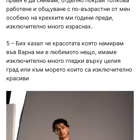
правя е да снимам, отделно покрай толкова
работене и общуване с по-възрастни от мен
особено на крехките ми години преди,
изключително много израснах.
5 – Бих казал че красотата която намирам
във Варна ми е любимото нещо, имаме
изключително много гледки върху целия
град или към морето които са изключително
красиви