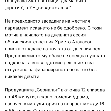
гласуваха 34 съветници, двама бяха
„против“, а 7 – „въздържал се“.
На предходното заседание на местния
парламент искането не бе одобрено. С този
мотив в началото на днешната сесия
общинският съветник Христо Атанасов
поиска отпадане на точката от дневния ред.
Предложението му обаче не срещна нужната
подкрепа, а впоследствие решението за
отпускане на финансирането бе взето без
никакви дебати.
Продукцията „Сериалът“ включва 12 епизода
по 46 минути, в жанр комедия/драма,
насочен към аудитория на възраст между 16
и 55 години. Сюжетът разглежда процеса на