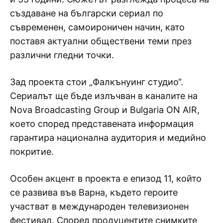
създаване на български сериал по
съвременен, самоироничен начин, като
поставя актуални обществени теми през
различни гледни точки.
Зад проекта стои „Фалкънуинг студио“.
Сериалът ще бъде излъчван в каналите на
Nova Broadcasting Group и Bulgaria ON AIR,
което според представената информация
гарантира национална аудитория и медийно
покритие.
Особен акцент в проекта е епизод 11, който
се развива във Варна, където героите
участват в международен телевизионен
фестивал. Според продуцентите снимките