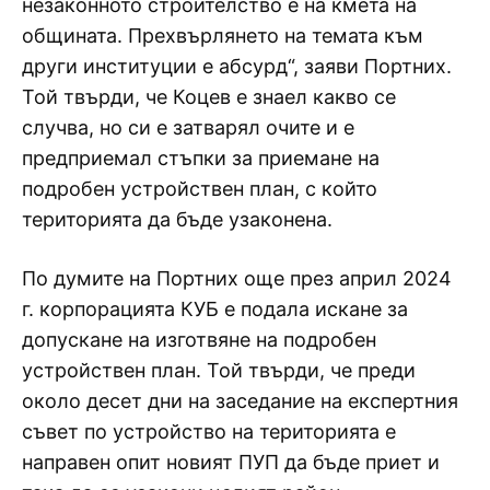
незаконното строителство е на кмета на
общината. Прехвърлянето на темата към
други институции е абсурд“, заяви Портних.
Той твърди, че Коцев е знаел какво се
случва, но си е затварял очите и е
предприемал стъпки за приемане на
подробен устройствен план, с който
територията да бъде узаконена.
По думите на Портних още през април 2024
г. корпорацията КУБ е подала искане за
допускане на изготвяне на подробен
устройствен план. Той твърди, че преди
около десет дни на заседание на експертния
съвет по устройство на територията е
направен опит новият ПУП да бъде приет и