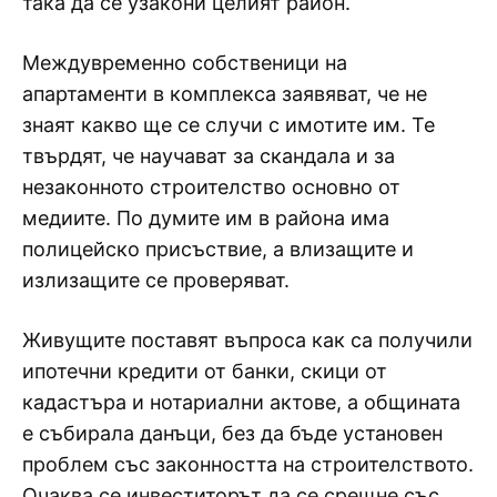
така да се узакони целият район.
Междувременно собственици на
апартаменти в комплекса заявяват, че не
знаят какво ще се случи с имотите им. Те
твърдят, че научават за скандала и за
незаконното строителство основно от
медиите. По думите им в района има
полицейско присъствие, а влизащите и
излизащите се проверяват.
Живущите поставят въпроса как са получили
ипотечни кредити от банки, скици от
кадастъра и нотариални актове, а общината
е събирала данъци, без да бъде установен
проблем със законността на строителството.
Очаква се инвеститорът да се срещне със