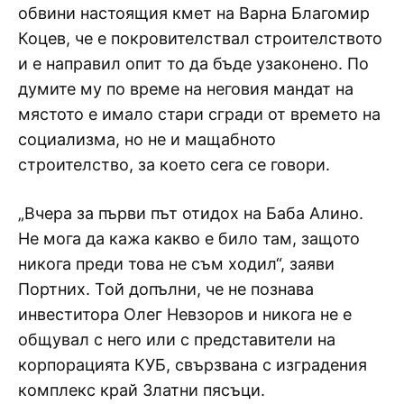
обвини настоящия кмет на Варна Благомир
Коцев, че е покровителствал строителството
и е направил опит то да бъде узаконено. По
думите му по време на неговия мандат на
мястото е имало стари сгради от времето на
социализма, но не и мащабното
строителство, за което сега се говори.
„Вчера за първи път отидох на Баба Алино.
Не мога да кажа какво е било там, защото
никога преди това не съм ходил“, заяви
Портних. Той допълни, че не познава
инвеститора Олег Невзоров и никога не е
общувал с него или с представители на
корпорацията КУБ, свързвана с изградения
комплекс край Златни пясъци.