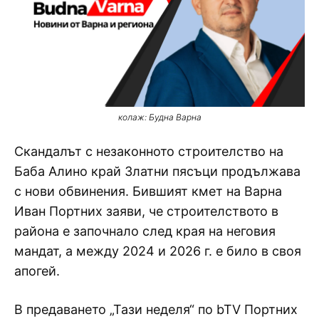
колаж: Будна Варна
Скандалът с незаконното строителство на
Баба Алино край Златни пясъци продължава
с нови обвинения. Бившият кмет на Варна
Иван Портних заяви, че строителството в
района е започнало след края на неговия
мандат, а между 2024 и 2026 г. е било в своя
апогей.
В предаването „Тази неделя“ по bTV Портних