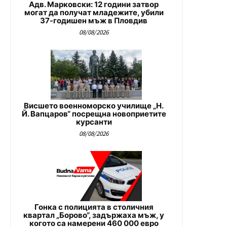
Адв. Марковски: 12 години затвор
могат да получат младежите, убили
37-годишен мъж в Пловдив
08/08/2026
Висшето военноморско училище „Н.
Й. Вапцаров“ посрещна новоприетите
курсанти
08/08/2026
Гонка с полицията в столичния
квартал „Борово“, задържаха мъж, у
когото са намерени 460 000 евро