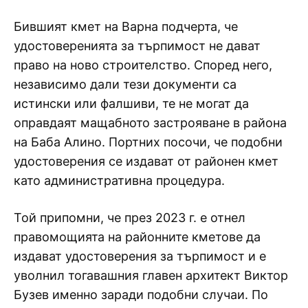
Бившият кмет на Варна подчерта, че
удостоверенията за търпимост не дават
право на ново строителство. Според него,
независимо дали тези документи са
истински или фалшиви, те не могат да
оправдаят мащабното застрояване в района
на Баба Алино. Портних посочи, че подобни
удостоверения се издават от районен кмет
като административна процедура.
Той припомни, че през 2023 г. е отнел
правомощията на районните кметове да
издават удостоверения за търпимост и е
уволнил тогавашния главен архитект Виктор
Бузев именно заради подобни случаи. По