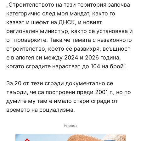
„Строителството на тази територия започва
категорично след моя мандат, както го
казват и шефът на ДНСК, и новият
регионален министър, както се установява и
от проверките. Така че темата с незаконното
строителство, което се развихря, всъщност
е в апогея си между 2024 и 2026 година,
когато сградите нарастват до 104 на брой“.
За 20 от тези сгради документално се
твърди, че са построени преди 2001 г., но по
думите му там е имало стари сгради от
времето на социализма.
Реклама